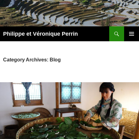
Skip
to
content
Search
Philippe et Véronique Perrin
PRIMAR
MENU
Category Archives: Blog