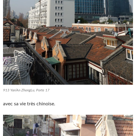
913 Yan’An ZhongLu, Porte 17
avec sa vie très chinoise.