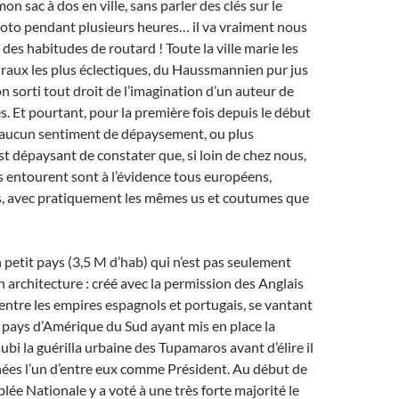
on sac à dos en ville, sans parler des clés sur le
oto pendant plusieurs heures… il va vraiment nous
 des habitudes de routard ! Toute la ville marie les
uraux les plus éclectiques, du Haussmannien pur jus
on sorti tout droit de l’imagination d’un auteur de
. Et pourtant, pour la première fois depuis le début
 aucun sentiment de dépaysement, ou plus
est dépaysant de constater que, si loin de chez nous,
s entourent sont à l’évidence tous européens,
cs, avec pratiquement les mêmes us et coutumes que
 petit pays (3,5 M d’hab) qui n’est pas seulement
 architecture : créé avec la permission des Anglais
tre les empires espagnols et portugais, se vantant
r pays d’Amérique du Sud ayant mis en place la
subi la guérilla urbaine des Tupamaros avant d’élire il
nées l’un d’entre eux comme Président. Au début de
lée Nationale y a voté à une très forte majorité le