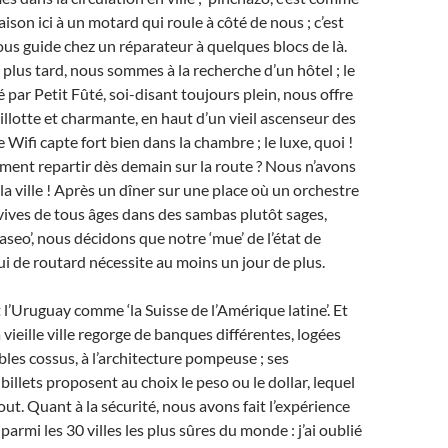
aison ici à un motard qui roule à côté de nous ; c’est
ous guide chez un réparateur à quelques blocs de là.
lus tard, nous sommes à la recherche d’un hôtel ; le
 par Petit Fûté, soi-disant toujours plein, nous offre
llotte et charmante, en haut d’un vieil ascenseur des
e Wifi capte fort bien dans la chambre ; le luxe, quoi !
iment repartir dès demain sur la route ? Nous n’avons
la ville ! Après un dîner sur une place où un orchestre
vives de tous âges dans des sambas plutôt sages,
aseo’, nous décidons que notre ‘mue’ de l’état de
lui de routard nécessite au moins un jour de plus.
 l’Uruguay comme ‘la Suisse de l’Amérique latine’. Et
 vieille ville regorge de banques différentes, logées
es cossus, à l’architecture pompeuse ; ses
billets proposent au choix le peso ou le dollar, lequel
out. Quant à la sécurité, nous avons fait l’expérience
parmi les 30 villes les plus sûres du monde : j’ai oublié