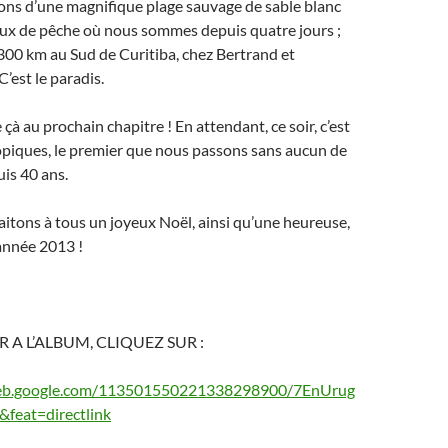
ons d’une magnifique plage sauvage de sable blanc
ux de pêche où nous sommes depuis quatre jours ;
00 km au Sud de Curitiba, chez Bertrand et
’est le paradis.
çà au prochain chapitre ! En attendant, ce soir, c’est
opiques, le premier que nous passons sans aucun de
is 40 ans.
tons à tous un joyeux Noël, ainsi qu’une heureuse,
 année 2013 !
A L’ALBUM, CLIQUEZ SUR :
aweb.google.com/113501550221338298900/7EnUrug
feat=directlink