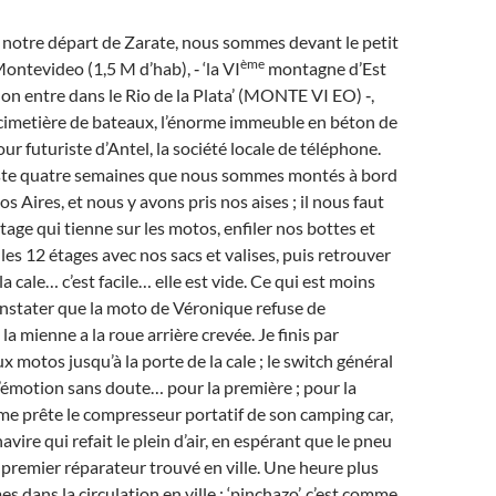
 notre départ de Zarate, nous sommes devant le petit
ème
Montevideo (1,5 M d’hab), ‑ ‘la VI
montagne d’Est
n entre dans le Rio de la Plata’ (MONTE VI EO) ‑,
 cimetière de bateaux, l’énorme immeuble en béton de
our futuriste d’Antel, la société locale de téléphone.
juste quatre semaines que nous sommes montés à bord
 Aires, et nous y avons pris nos aises ; il nous faut
tage qui tienne sur les motos, enfiler nos bottes et
les 12 étages avec nos sacs et valises, puis retrouver
 cale… c’est facile… elle est vide. Ce qui est moins
 constater que la moto de Véronique refuse de
la mienne a la roue arrière crevée. Je finis par
 motos jusqu’à la porte de la cale ; le switch général
’émotion sans doute… pour la première ; pour la
e prête le compresseur portatif de son camping car,
navire qui refait le plein d’air, en espérant que le pneu
 premier réparateur trouvé en ville. Une heure plus
 dans la circulation en ville ; ‘pinchazo’, c’est comme