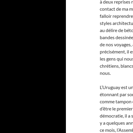
à deux reprises m
contact de ma m
falloir reprendre
styles architect
au délire de bét
bandes dessinées
de nos voyages,
précisément, il 
les gens qui nou
chrétiens, blan
nous.
L’Uruguay est un
étonnant par son
comme tampon en
d’être le premie
démocratie, il a 
y a quelques an
ce mois, l’Assemb