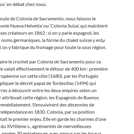
us’ en débat chez nous.
 route de Colonia de Sacramento, nous faisons le
lonie Nueva Helvetia’ ou ‘Colonia Suiza’, qui maintient
 ses créateurs en 1862 : si on y parle espagnol, les
 noms germaniques, la forme du chalet suisse y estµ
t on y fabrique du fromage pour toute la sous région.
aire le crochet par Colonia de Sacramento pour sa
t elle valait effectivement le détour de 400 km : première
opéenne sur cette côte (1680), par les Portugais
pliquer le décret papal de Tordesillas (1494) qui
erres à découvrir entre les deux empires selon un
r attribuait cette région, les Espagnols de Buenos
immédiatement. S’ensuivirent des décennies de
’indépendance en 1830. Colonia, par sa position
tait le premier enjeu. Elle en garde les charmes d’une
n du XVIIIème s., agrémentés de merveilleuses
 années 30 entretenues avec amour par les locaux.