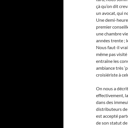
çà qu’on dit crev
un avocat, qui n
Une demi-heure p
premier conseillé
une chambre viei
années trente ; l
Nous faut-il vra
même pas visité 
entraîne les con
ambiance très ‘p
croisiériste à ce
On nous a décrit
effectivement, la
dans des immeubl
distributeurs de 
est accepté part
de son statut de 