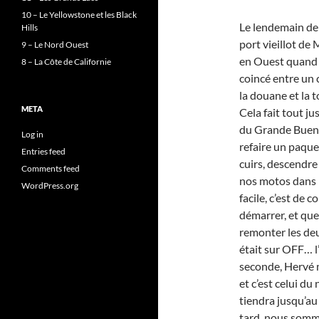
10 – Le Yellowstone et les Black
Le lendemain de
Hills
port vieillot de 
9 – Le Nord Ouest
en Ouest quand o
8 – La Côte de Californie
coincé entre un
la douane et la t
META
Cela fait tout 
du Grande Buenos
Log in
refaire un paque
Entries feed
cuirs, descendre 
Comments feed
nos motos dans la
WordPress.org
facile, c’est de
démarrer, et que 
remonter les deux
était sur OFF… l
seconde, Hervé m
et c’est celui du 
tiendra jusqu’au
tard, nous sommes