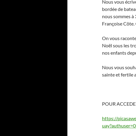
Nous vous écriv
bordée de batea
nous sommes à 3
Françoise Côte. C
On vous raconte 
Noël sous les tr
nos enfants depu
Nous vous souhai
sainte et fertile
POUR ACCEDER 
https://picas
uay?authuser=0&