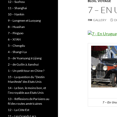
BLOG
,
VOYAGE
12 – Suzhou
7 – EN
11 – Shanghai
10 – Nankin
GALLERY
D
9 – Longmen et Luoyang
8 – Huashan
7 – Pingyao
6 – XI’AN
5 – Chengdu
4 – Shangri La
3 – de Yuanyang à Lijiang
2 – de Guilin à Jianshui
1 – Un petit tour en Chine ?
15 – La question du “Destin
Manifeste” des Etats Unis
14 – Le bon, le moins bon, et
l’incroyable aux Etats Unis
13 – Réflexions de Parisiens au
7 – En Ur
fil des routes américaines
12 – La Côte Est
11 – Les Grands Lacs