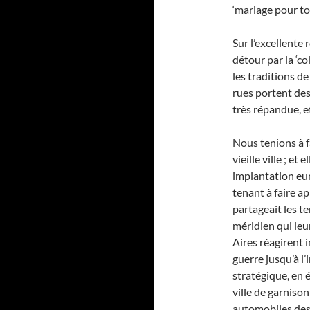
‘mariage pour to
Sur l’excellente
détour par la ‘co
les traditions de
rues portent des
très répandue, e
Nous tenions à f
vieille ville ; e
implantation eur
tenant à faire ap
partageait les t
méridien qui leu
Aires réagirent 
guerre jusqu’à l
stratégique, en é
ville de garniso
automobiles des