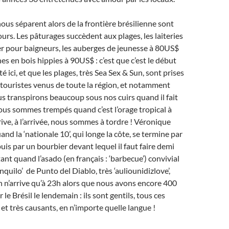
ous séparent alors de la frontière brésilienne sont
ours. Les pâturages succèdent aux plages, les laiteries
r pour baigneurs, les auberges de jeunesse à 80US$
es en bois hippies à 90US$ : c’est que c’est le début
é ici, et que les plages, très Sea Sex & Sun, sont prises
 touristes venus de toute la région, et notamment
s transpirons beaucoup sous nos cuirs quand il fait
ous sommes trempés quand c’est l’orage tropical à
rrive, à l’arrivée, nous sommes à tordre ! Véronique
nd la ‘nationale 10’, qui longe la côte, se termine par
uis par un bourbier devant lequel il faut faire demi
tant quand l’asado (en français : ‘barbecue’) convivial
nquilo’ de Punto del Diablo, très ‘auliounidizlove’,
 n’arrive qu’à 23h alors que nous avons encore 400
le Brésil le lendemain : ils sont gentils, tous ces
 et très causants, en n’importe quelle langue !