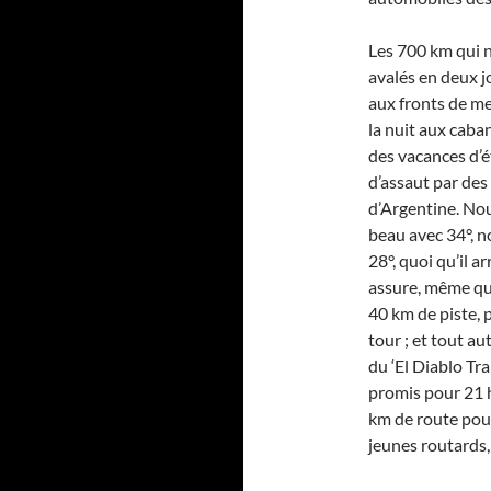
Les 700 km qui n
avalés en deux j
aux fronts de me
la nuit aux caban
des vacances d’ét
d’assaut par des
d’Argentine. Nou
beau avec 34°, n
28°, quoi qu’il a
assure, même qua
40 km de piste, p
tour ; et tout au
du ‘El Diablo Tra
promis pour 21 h
km de route pour 
jeunes routards,