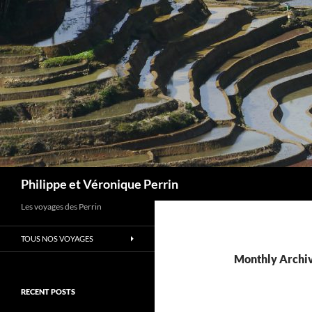
Skip
to
content
Search
Philippe et Véronique Perrin
Les voyages des Perrin
TOUS NOS VOYAGES
Monthly Archi
RECENT POSTS