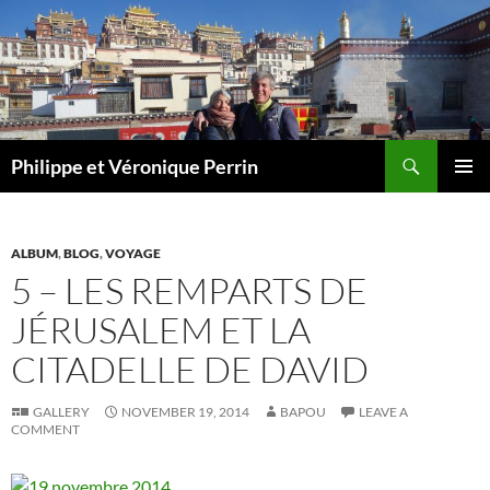
Skip
to
content
Search
Philippe et Véronique Perrin
PRIMAR
MENU
ALBUM
,
BLOG
,
VOYAGE
5 – LES REMPARTS DE
JÉRUSALEM ET LA
CITADELLE DE DAVID
GALLERY
NOVEMBER 19, 2014
BAPOU
LEAVE A
COMMENT