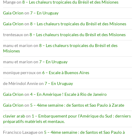
Mange
on
8 – Les chaleurs tropicales du Brésil et des Misiones
Gaia Orion
on
7 – En Uruguay
Gaia Orion
on
8 – Les chaleurs tropicales du Brésil et des Misiones
trentesaux
on
8 – Les chaleurs tropicales du Brésil et des Misiones
manu et marion
on
8 – Les chaleurs tropicales du Brésil et des
Misiones
manu et marion
on
7 – En Uruguay
monique perroux
on
6 – Escale à Buenos Aires
de Mérindol Annie
on
7 – En Uruguay
Gaia Orion
on
4 – En Amérique ! Escale à Rio de Janeiro
Gaia Orion
on
5 – 4ème semaine : de Santos et Sao Paulo à Zarate
clavier arab
on
1 – Embarquement pour l’Amérique du Sud : derniers
préparatifs matériels et mentaux.
Francisco Laxague
on
5 – 4ème semaine : de Santos et Sao Paulo à