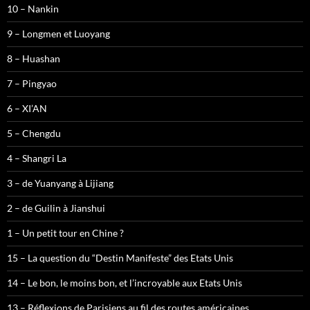
10 – Nankin
9 – Longmen et Luoyang
8 – Huashan
7 – Pingyao
6 – XI’AN
5 – Chengdu
4 – Shangri La
3 – de Yuanyang à Lijiang
2 – de Guilin à Jianshui
1 – Un petit tour en Chine ?
15 – La question du “Destin Manifeste” des Etats Unis
14 – Le bon, le moins bon, et l’incroyable aux Etats Unis
13 – Réflexions de Parisiens au fil des routes américaines