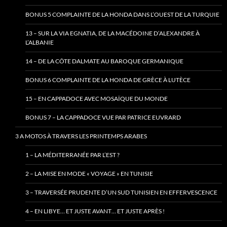
BONUS 5 COMPLAINTE DE LA HONDA DANS L’OUEST DE LA TURQUIE
13 – SUR LA VIA EGNATIA, DE LA MACÉDOINE D’ALEXANDRE À
L’ALBANIE
14 – DE LA CÔTE DALMATE AU BAROQUE GERMANIQUE
BONUS 6 COMPLAINTE DE LA HONDA DE GRÈCE À LUTÈCE
15 – EN CAPPADOCE AVEC MOSAÏQUE DU MONDE
BONUS 7 – LA CAPPADOCE VUE PAR PATRICE EUVRARD
3 A MOTOS À TRAVERS LES PRINTEMPS ARABES
1 – LA MÉDITERRANÉE PAR L’EST ?
2 – LA MISE EN MODE « VOYAGE » EN TUNISIE
3 – TRAVERSÉE PRUDENTE D’UN SUD TUNISIEN EN EFFERVESCENCE
4 – EN LIBYE… ET JUSTE AVANT… ET JUSTE APRÈS !