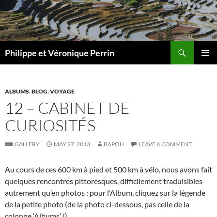
Skip
to
content
Search
Philippe et Véronique Perrin
PRIMAR
MENU
ALBUMS
,
BLOG
,
VOYAGE
12 – CABINET DE
CURIOSITÉS
GALLERY
MAY 27, 2013
BAPOU
LEAVE A COMMENT
Au cours de ces 600 km à pied et 500 km à vélo, nous avons fait
quelques rencontres pittoresques, difficilement traduisibles
autrement qu’en photos : pour l’Album, cliquez sur la légende
de la petite photo (de la photo ci-dessous, pas celle de la
colonne ‘Albums’ !).