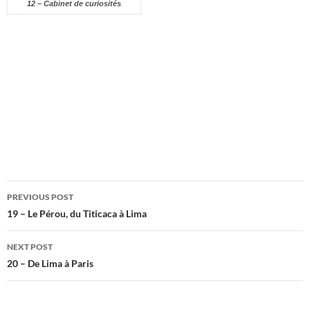
12 – Cabinet de curiosités
Post
PREVIOUS POST
navigation
19 – Le Pérou, du Titicaca à Lima
NEXT POST
20 – De Lima à Paris