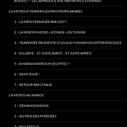
BONUS 7 – LA CAPPADOCE VUE PAR PATRICE EUVRARD
3 A MOTOS À TRAVERS LES PRINTEMPS ARABES
1 – LA MÉDITERRANÉE PAR L’EST ?
2 – LA MISE EN MODE « VOYAGE » EN TUNISIE
3 – TRAVERSÉE PRUDENTE D’UN SUD TUNISIEN EN EFFERVESCENCE
4 – EN LIBYE… ET JUSTE AVANT… ET JUSTE APRÈS !
5 –A MARSA MATROUH (EGYPTE) ? !
6 – DEMI TOUR !
7 – RETOUR PAR L’ITALIE
2 A MOTOS AU MAROC
1 – DÉMANGEAISONS
2 – AU PIED DES PYRÉNÉES
3 – EN CASTILLE