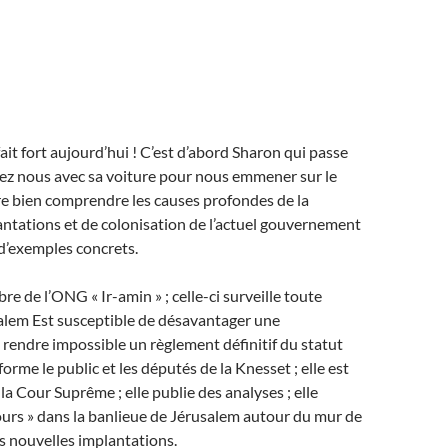
ait fort aujourd’hui ! C’est d’abord Sharon qui passe
ez nous avec sa voiture pour nous emmener sur le
ire bien comprendre les causes profondes de la
antations et de colonisation de l’actuel gouvernement
r d’exemples concrets.
e de l’ONG « Ir-amin » ; celle-ci surveille toute
alem Est susceptible de désavantager une
endre impossible un règlement définitif du statut
informe le public et les députés de la Knesset ; elle est
r la Cour Suprême ; elle publie des analyses ; elle
ours » dans la banlieue de Jérusalem autour du mur de
s nouvelles implantations.