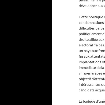
développer aux cô
Cette politique 
condamnations in
difficultés parc
politiquement qu
droite alliée aux
électoral n’a pas
un pays aux fron
fin aux attentat
implantations of
immédiate de la 
villages arabes 
objectif d’attent
intéressantes qu
candidats acqué
La logique d’une