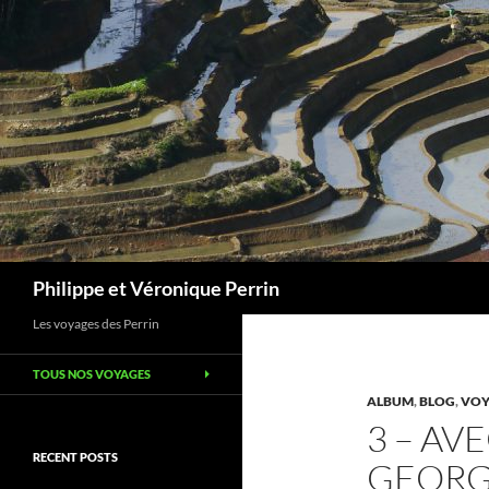
Skip
to
content
Search
Philippe et Véronique Perrin
Les voyages des Perrin
TOUS NOS VOYAGES
ALBUM
,
BLOG
,
VOY
3 – AV
RECENT POSTS
GEORGE