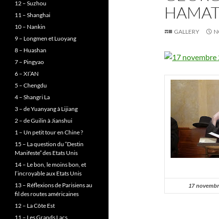
12 – Suzhou
HAMAT
11 – Shanghai
10 – Nankin
GALLERY
N
9 – Longmen et Luoyang
8 – Huashan
7 – Pingyao
6 – XI’AN
5 – Chengdu
4 – Shangri La
3 – de Yuanyang à Lijiang
2 – de Guilin à Jianshui
1 – Un petit tour en Chine ?
15 – La question du “Destin
Manifeste” des Etats Unis
14 – Le bon, le moins bon, et
l’incroyable aux Etats Unis
13 – Réflexions de Parisiens au
17 novembr
fil des routes américaines
12 – La Côte Est
11 – Les Grands Lacs