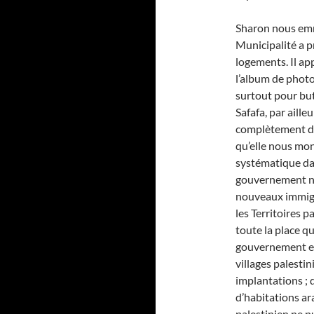
Sharon nous emm
Municipalité a 
logements. Il app
l’album de photos
surtout pour but
Safafa, par aille
complètement d’
qu’elle nous mon
systématique dan
gouvernement n’e
nouveaux immigra
les Territoires pa
toute la place qu
gouvernement est
villages palestin
implantations ; 
d’habitations ara
palestinien ne pu