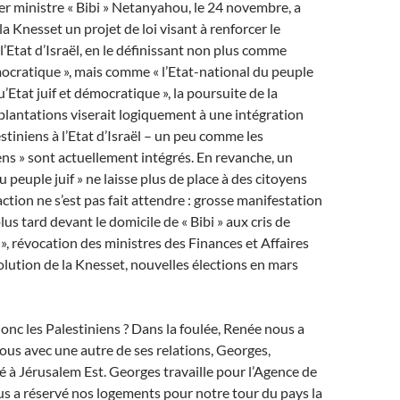
er ministre « Bibi » Netanyahou, le 24 novembre, a
a Knesset un projet de loi visant à renforcer le
 l’Etat d’Israël, en le définissant non plus comme
émocratique », mais comme « l’Etat-national du peuple
qu’Etat juif et démocratique », la poursuite de la
plantations viserait logiquement à une intégration
stiniens à l’Etat d’Israël – un peu comme les
ens » sont actuellement intégrés. En revanche, un
u peuple juif » ne laisse plus de place à des citoyens
ction ne s’est pas fait attendre : grosse manifestation
us tard devant le domicile de « Bibi » aux cris de
», révocation des ministres des Finances et Affaires
olution de la Knesset, nouvelles élections en mars
donc les Palestiniens ? Dans la foulée, Renée nous a
ous avec une autre de ses relations, Georges,
é à Jérusalem Est. Georges travaille pour l’Agence de
s a réservé nos logements pour notre tour du pays la