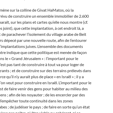
ène sur la colline de Givat HaMatos, où la
prévu de construire un ensemble immobilier de 2.600
araît, sur les plans et cartes qu’elle nous montre (cf.
 joint), que cette implantation, à cet endroit là, a
 de parachever l’isolement du village arabe de Beit
urs dépecé par une nouvelle route, afin de l’entourer
implantations juives. L’ensemble des documents
tre indique que cette politique est menée de façon
s le « Grand Jérusalem » : l’important pour le
st pas tant de construire à tout va pour loger de
nts ; et de construire sur des terrains prélevés dans
rce qu’il n’y aurait plus de place « en Israël » ; il y a
’on veut pour construire en Israël. L’important pour le
 de faire venir des gens pour habiter au milieu des
iens ; afin de les noyauter ; de les encercler par des
d’empêcher toute continuité dans les zones
bes ; de judéiser le pays ; de faire en sorte qu’un état
isse pas naître, ni être viable ou cohérent, ni se