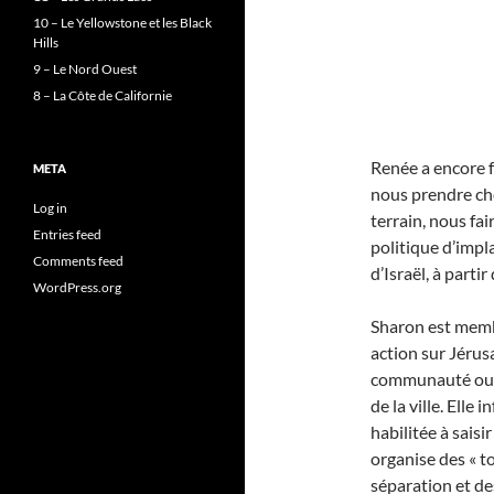
10 – Le Yellowstone et les Black
Hills
9 – Le Nord Ouest
8 – La Côte de Californie
Renée a encore f
META
nous prendre ch
Log in
terrain, nous fa
Entries feed
politique d’impl
Comments feed
d’Israël, à parti
WordPress.org
Sharon est membr
action sur Jérus
communauté ou r
de la ville. Elle 
habilitée à saisi
organise des « t
séparation et de