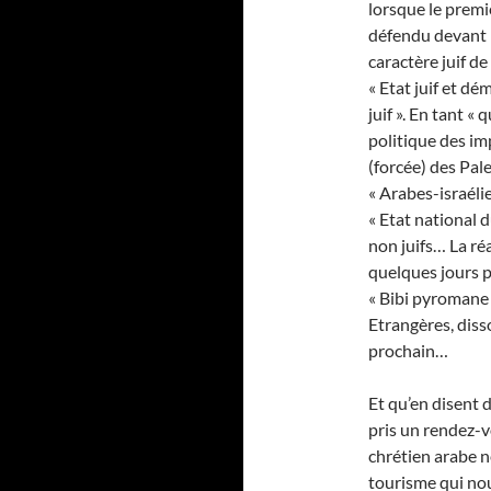
lorsque le premi
défendu devant l
caractère juif de
« Etat juif et d
juif ». En tant « 
politique des im
(forcée) des Pale
« Arabes-israéli
« Etat national d
non juifs… La réa
quelques jours pl
« Bibi pyromane 
Etrangères, diss
prochain…
Et qu’en disent 
pris un rendez-v
chrétien arabe n
tourisme qui nou