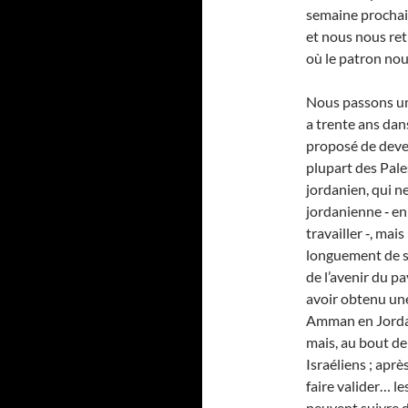
semaine prochaine
et nous nous ret
où le patron nou
Nous passons un
a trente ans dans
proposé de deven
plupart des Pale
jordanien, qui n
jordanienne ‑ en 
travailler ‑, mais
longuement de sa 
de l’avenir du p
avoir obtenu une
Amman en Jordani
mais, au bout de 
Israéliens ; aprè
faire valider… le
peuvent suivre d