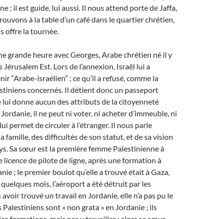
 ; il est guide, lui aussi. Il nous attend porte de Jaffa,
rouvons à la table d’un café dans le quartier chrétien,
s offre la tournée.
e grande heure avec Georges, Arabe chrétien né il y
 Jérusalem Est. Lors de l’annexion, Israël lui a
ir “Arabe-israélien” ; ce qu’il a refusé, comme la
stiniens concernés. Il détient donc un passeport
e lui donne aucun des attributs de la citoyenneté
Jordanie, il ne peut ni voter, ni acheter d’immeuble, ni
 lui permet de circuler à l’étranger. Il nous parle
famille, des difficultés de son statut, et de sa vision
ays. Sa sœur est la première femme Palestinienne à
 licence de pilote de ligne, après une formation à
e ; le premier boulot qu’elle a trouvé était à Gaza,
quelques mois, l’aéroport a été détruit par les
s avoir trouvé un travail en Jordanie, elle n’a pas pu le
s Palestiniens sont « non grata » en Jordanie ; ils
es formations, mais pas y travailler ; alors sa sœur