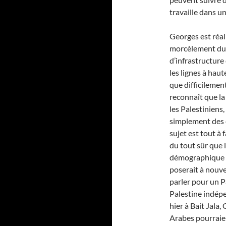
travaille dans un
Georges est réali
morcèlement du T
d’infrastructure 
les lignes à hau
que difficilemen
reconnaît que la
les Palestiniens,
simplement des c
sujet est tout à 
du tout sûr que l
démographique se
poserait à nouvea
parler pour un P
Palestine indé
hier à Bait Jala
Arabes pourraien