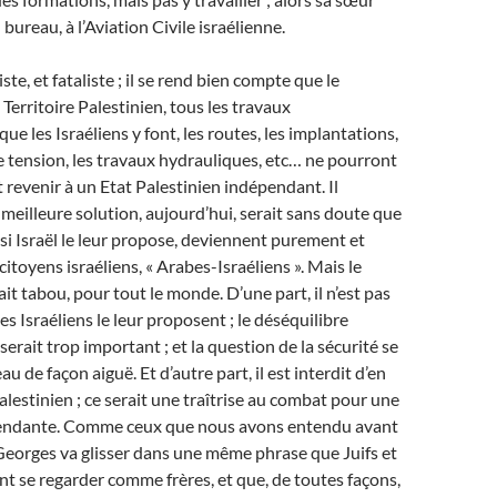
 bureau, à l’Aviation Civile israélienne.
ste, et fataliste ; il se rend bien compte que le
erritoire Palestinien, tous les travaux
que les Israéliens y font, les routes, les implantations,
te tension, les travaux hydrauliques, etc… ne pourront
t revenir à un Etat Palestinien indépendant. Il
 meilleure solution, aujourd’hui, serait sans doute que
 si Israël le leur propose, deviennent purement et
itoyens israéliens, « Arabes-Israéliens ». Mais le
fait tabou, pour tout le monde. D’une part, il n’est pas
es Israéliens le leur proposent ; le déséquilibre
rait trop important ; et la question de la sécurité se
u de façon aiguë. Et d’autre part, il est interdit d’en
alestinien ; ce serait une traîtrise au combat pour une
pendante. Comme ceux que nous avons entendu avant
, Georges va glisser dans une même phrase que Juifs et
t se regarder comme frères, et que, de toutes façons,