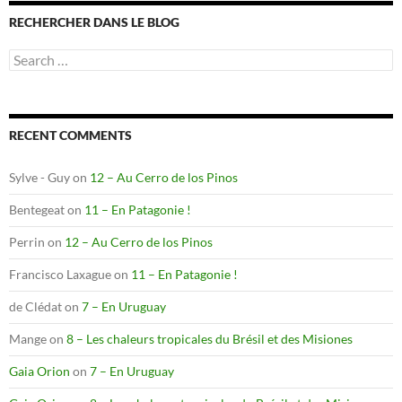
RECHERCHER DANS LE BLOG
Search
for:
RECENT COMMENTS
Sylve - Guy
on
12 – Au Cerro de los Pinos
Bentegeat
on
11 – En Patagonie !
Perrin
on
12 – Au Cerro de los Pinos
Francisco Laxague
on
11 – En Patagonie !
de Clédat
on
7 – En Uruguay
Mange
on
8 – Les chaleurs tropicales du Brésil et des Misiones
Gaia Orion
on
7 – En Uruguay