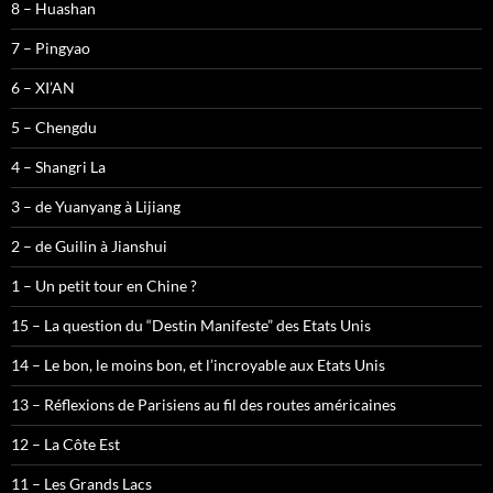
8 – Huashan
7 – Pingyao
6 – XI’AN
5 – Chengdu
4 – Shangri La
3 – de Yuanyang à Lijiang
2 – de Guilin à Jianshui
1 – Un petit tour en Chine ?
15 – La question du “Destin Manifeste” des Etats Unis
14 – Le bon, le moins bon, et l’incroyable aux Etats Unis
13 – Réflexions de Parisiens au fil des routes américaines
12 – La Côte Est
11 – Les Grands Lacs