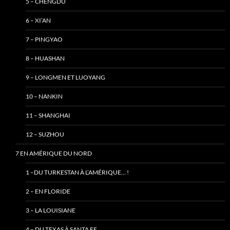
5 – CHENGDU
6 – XI’AN
7 – PINGYAO
8 – HUASHAN
9 – LONGMEN ET LUOYANG
10 – NANKIN
11 – SHANGHAI
12 – SUZHOU
7 EN AMÉRIQUE DU NORD
1 –DU TURKESTAN À L’AMÉRIQUE… !
2 – EN FLORIDE
3 – LA LOUISIANE
4 – DU TEXAS À SANTA FE