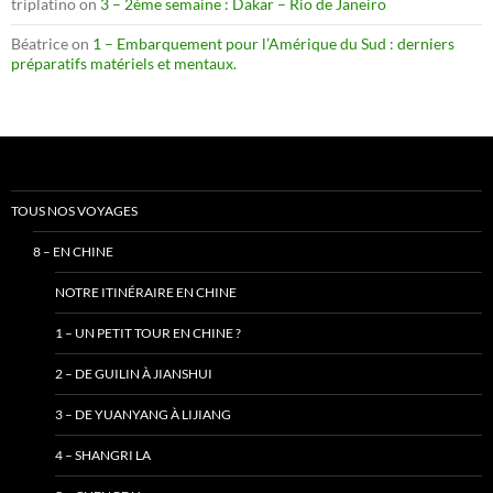
triplatino
on
3 – 2ème semaine : Dakar – Rio de Janeiro
Béatrice
on
1 – Embarquement pour l’Amérique du Sud : derniers
préparatifs matériels et mentaux.
TOUS NOS VOYAGES
8 – EN CHINE
NOTRE ITINÉRAIRE EN CHINE
1 – UN PETIT TOUR EN CHINE ?
2 – DE GUILIN À JIANSHUI
3 – DE YUANYANG À LIJIANG
4 – SHANGRI LA