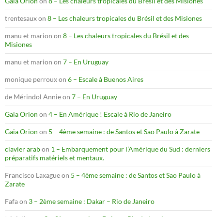
Gaia Orion
on
8 – Les chaleurs tropicales du Brésil et des Misiones
trentesaux
on
8 – Les chaleurs tropicales du Brésil et des Misiones
manu et marion
on
8 – Les chaleurs tropicales du Brésil et des
Misiones
manu et marion
on
7 – En Uruguay
monique perroux
on
6 – Escale à Buenos Aires
de Mérindol Annie
on
7 – En Uruguay
Gaia Orion
on
4 – En Amérique ! Escale à Rio de Janeiro
Gaia Orion
on
5 – 4ème semaine : de Santos et Sao Paulo à Zarate
clavier arab
on
1 – Embarquement pour l’Amérique du Sud : derniers
préparatifs matériels et mentaux.
Francisco Laxague
on
5 – 4ème semaine : de Santos et Sao Paulo à
Zarate
Fafa
on
3 – 2ème semaine : Dakar – Rio de Janeiro