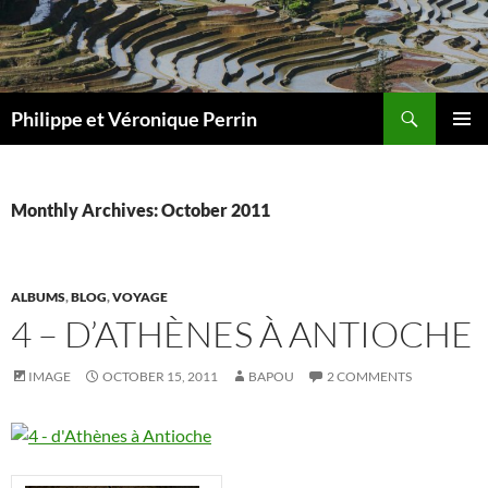
Skip
to
content
Search
Philippe et Véronique Perrin
PRIMAR
MENU
Monthly Archives: October 2011
ALBUMS
,
BLOG
,
VOYAGE
4 – D’ATHÈNES À ANTIOCHE
IMAGE
OCTOBER 15, 2011
BAPOU
2 COMMENTS