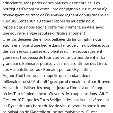
étincelante, sans parler de ses pâtisseries orientales ! Les
boutiques d’alcool en vente libre ont pignon sur rue, et on n’y
trouve guère de trace de l’islamisme régnant depuis dix ans en
Turquie. Cerise sur le gâteau : l’appel du muezzin nous
rappelait que nous étions, cette fois vraiment, en Asie, avec
une nouvelle langue réputée difficile à ânonner !
Une fois dégagés des embouteillages du lundi matin, nous
étions en moins d’une heure dans l’antique ville d’Ephèse, sous
des averses constantes et violentes qui ne décourageaient
guère des troupeaux de touristes venus du monde entier. La
grandeur d’Ephèse se poursuivit sans discontinuer des Grecs
aux Hellénistiques, aux Romains puis aux Byzantins.
Aujourd’hui turque, elle rappelle que pendant deux
millénaires, c’est l’Antiquité grecque et romaine qui partit, avec
Alexandre, ‘civiliser’ les peuples jusqu’à l’Indus à une époque
où les Turcs étaient encore éleveurs de troupeaux dans l’Altaï.
C’est en 1071 que les Turcs Seldjoukides battirent sévèrement
les Byzantins aux bords du lac de Van, ouvrant la porte à une
colonisation de l’Anatolie qui se poursuivit vers l’Ouest