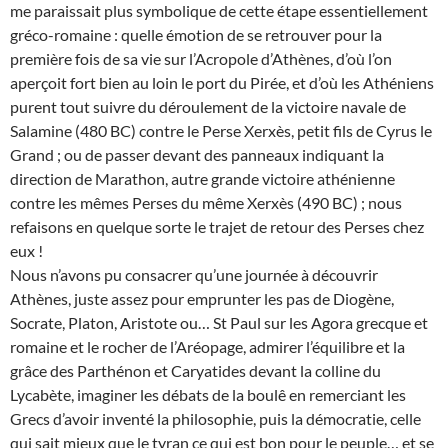
me paraissait plus symbolique de cette étape essentiellement
gréco-romaine : quelle émotion de se retrouver pour la
première fois de sa vie sur l’Acropole d’Athènes, d’où l’on
aperçoit fort bien au loin le port du Pirée, et d’où les Athéniens
purent tout suivre du déroulement de la victoire navale de
Salamine (480 BC) contre le Perse Xerxès, petit fils de Cyrus le
Grand ; ou de passer devant des panneaux indiquant la
direction de Marathon, autre grande victoire athénienne
contre les mêmes Perses du même Xerxès (490 BC) ; nous
refaisons en quelque sorte le trajet de retour des Perses chez
eux !
Nous n’avons pu consacrer qu’une journée à découvrir
Athènes, juste assez pour emprunter les pas de Diogène,
Socrate, Platon, Aristote ou… St Paul sur les Agora grecque et
romaine et le rocher de l’Aréopage, admirer l’équilibre et la
grâce des Parthénon et Caryatides devant la colline du
Lycabète, imaginer les débats de la boulê en remerciant les
Grecs d’avoir inventé la philosophie, puis la démocratie, celle
qui sait mieux que le tyran ce qui est bon pour le peuple… et se