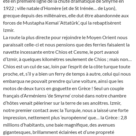
été en première ligne de la chute dramatique de Smyrne en
1922 ; ville natale d’Homère (et de St Irénée… de Lyon),
grecque depuis des millénaires, elle dut être abandonnée aux
forces de Mustapha Kemal ‘Attatürk’, qui la rebaptisèrent
Izmir.
La route la plus directe pour rejoindre le Moyen Orient nous
paraissait celle-ci et nous pensions que des ferries faisaient la
navette incessante entre Chios et Cesme, le port avancé
d’Izmir, à quelques kilomètres seulement de Chios ; mais non…
Chios est un cul de sac, loin par l’esprit de la côte turque toute
proche, et, s’il y a bien un ferry de temps à autre, celui qui nous
embarqua ne pouvait prendre qu’une voiture, ainsi que les
motos de deux turcs en goguette en Grèce ! Seul un couple
français d’Arméniens ‘de Smyrne’ croisé dans notre chambre
d’hôtes venait pèleriner sur la terre de ses ancêtres. Izmir,
notre premier contact avec la Turquie, nous a laissé une forte
impression, nettement plus ‘européenne’ que… la Grèce : 2,8
millions d’habitants, une baie magnifique, des avenues
gigantesques, brillamment éclairées et d’une propreté