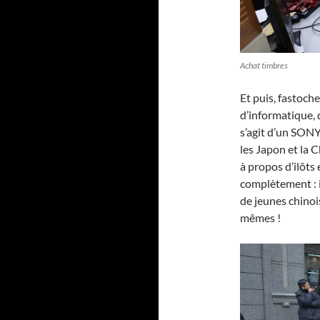
Achat timbres
Et puis, fastoch
d’informatique, 
s’agit d’un SONY
les Japon et la 
à propos d’ilôts
complètement : i
de jeunes chinoi
mêmes !