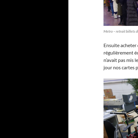
Metro – retrait billets d
Ensuite acheter 
régulièrement éc
n’avait pas mis 
jour nos cartes p