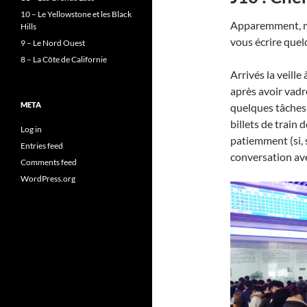
10 – Le Yellowstone et les Black
Apparemment, mo
Hills
vous écrire quel
9 – Le Nord Ouest
8 – La Côte de Californie
Arrivés la veill
après avoir vad
META
quelques tâches 
billets de train 
Log in
patiemment (si, 
Entries feed
conversation ave
Comments feed
WordPress.org