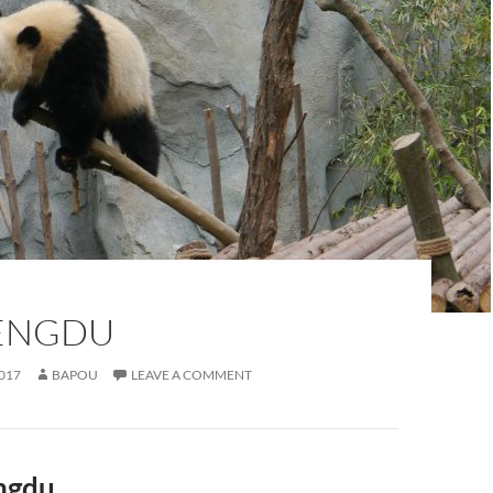
HENGDU
017
BAPOU
LEAVE A COMMENT
engdu