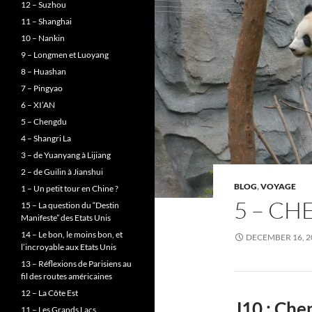
12 – Suzhou
11 – Shanghai
10 – Nankin
9 – Longmen et Luoyang
8 – Huashan
7 – Pingyao
6 – XI’AN
5 – Chengdu
4 – Shangri La
3 – de Yuanyang à Lijiang
2 – de Guilin à Jianshui
BLOG
,
VOYAGE
1 – Un petit tour en Chine ?
5 – C
15 – La question du “Destin
Manifeste” des Etats Unis
14 – Le bon, le moins bon, et
DECEMBER 16, 2
l’incroyable aux Etats Unis
13 – Réflexions de Parisiens au
fil des routes américaines
12 – La Côte Est
J10 : Ch
11 – Les Grands Lacs