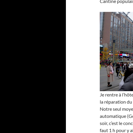
Cantine populai
Je rentre à l’hôt
la réparation du
Notre seul moye
automatique (Goog
soir, c’est le co
faut 1 h pour y 