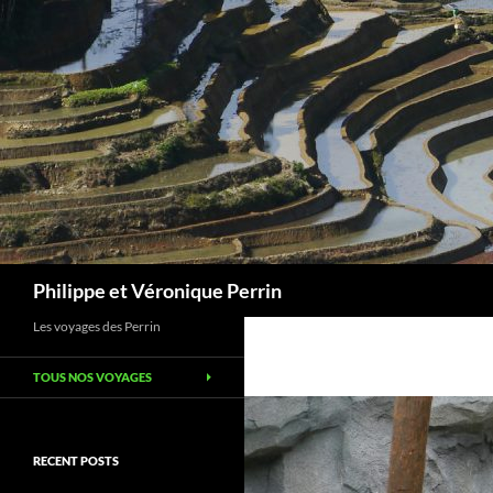
Skip
to
content
Search
Philippe et Véronique Perrin
Les voyages des Perrin
TOUS NOS VOYAGES
RECENT POSTS