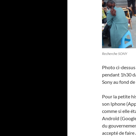
Recherche SONY
Photo ci-dessus
pendant 1h30 dan
Sony au fond de
Pour la petite h
son Iphone (Appl
comme si elle ét
Androïd (Google)
du gouvernement
accepté de faire 