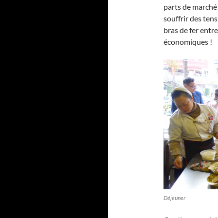
parts de marché
souffrir des ten
bras de fer entr
économiques !
Déjeuner