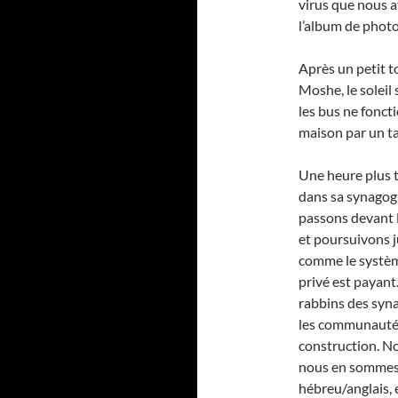
virus que nous a
l’album de photo
Après un petit t
Moshe, le soleil
les bus ne fonct
maison par un ta
Une heure plus 
dans sa synagog
passons devant l
et poursuivons ju
comme le système 
privé est payant. 
rabbins des syna
les communautés 
construction. Nou
nous en sommes a
hébreu/anglais, 