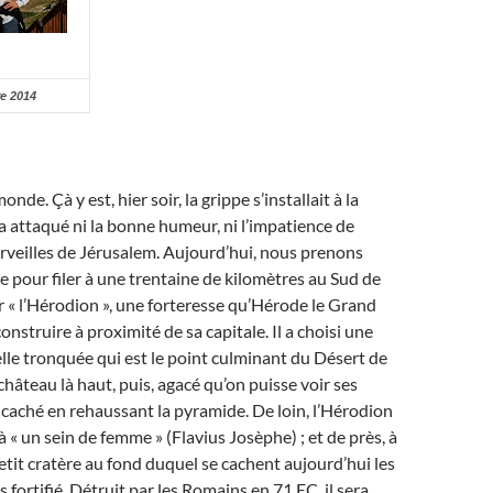
e 2014
nde. Çà y est, hier soir, la grippe s’installait à la
 attaqué ni la bonne humeur, ni l’impatience de
rveilles de Jérusalem. Aujourd’hui, nous prenons
re pour filer à une trentaine de kilomètres au Sud de
r « l’Hérodion », une forteresse qu’Hérode le Grand
 construire à proximité de sa capitale. Il a choisi une
le tronquée qui est le point culminant du Désert de
château là haut, puis, agacé qu’on puisse voir ses
’a caché en rehaussant la pyramide. De loin, l’Hérodion
 « un sein de femme » (Flavius Josèphe) ; et de près, à
petit cratère au fond duquel se cachent aujourd’hui les
s fortifié. Détruit par les Romains en 71 EC, il sera