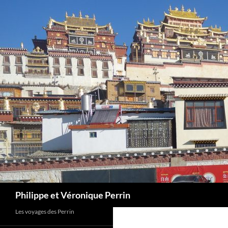
Skip
to
content
Search
Philippe et Véronique Perrin
Les voyages des Perrin