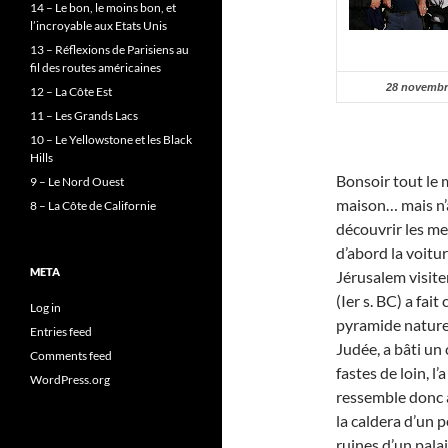
14 – Le bon, le moins bon, et
l’incroyable aux Etats Unis
13 – Réflexions de Parisiens au
fil des routes américaines
28 novembr
12 – La Côte Est
11 – Les Grands Lacs
10 – Le Yellowstone et les Black
Hills
Bonsoir tout le mo
9 – Le Nord Ouest
maison… mais n’a
8 – La Côte de Californie
découvrir les me
d’abord la voitu
META
Jérusalem visite
(Ier s. BC) a fait
Log in
pyramide naturel
Entries feed
Judée, a bâti un 
Comments feed
fastes de loin, l
WordPress.org
ressemble donc à
la caldera d’un 
ruines d’un palai