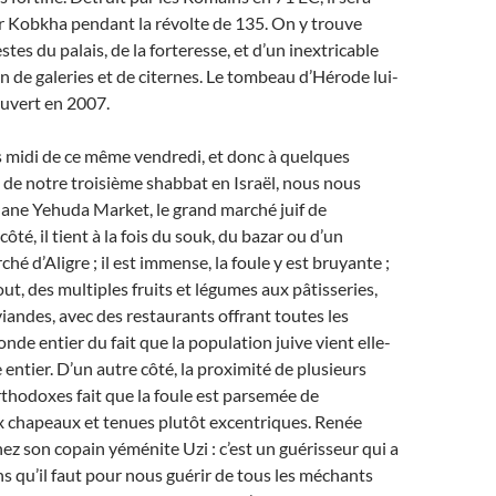
r Kobkha pendant la révolte de 135. On y trouve
stes du palais, de la forteresse, et d’un inextricable
n de galeries et de citernes. Le tombeau d’Hérode lui-
uvert en 2007.
s midi de ce même vendredi, et donc à quelques
de notre troisième shabbat en Israël, nous nous
ane Yehuda Market, le grand marché juif de
ôté, il tient à la fois du souk, du bazar ou d’un
é d’Aligre ; il est immense, la foule y est bruyante ;
ut, des multiples fruits et légumes aux pâtisseries,
iandes, avec des restaurants offrant toutes les
nde entier du fait que la population juive vient elle-
tier. D’un autre côté, la proximité de plusieurs
orthodoxes fait que la foule est parsemée de
 chapeaux et tenues plutôt excentriques. Renée
 son copain yéménite Uzi : c’est un guérisseur qui a
ns qu’il faut pour nous guérir de tous les méchants