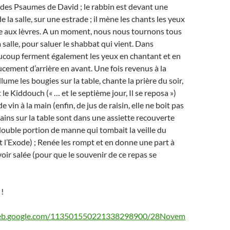
des Psaumes de David ; le rabbin est devant une
de la salle, sur une estrade ; il mène les chants les yeux
re aux lèvres. A un moment, nous nous tournons tous
a salle, pour saluer le shabbat qui vient. Dans
aucoup ferment également les yeux en chantant et en
cement d’arrière en avant. Une fois revenus à la
ume les bougies sur la table, chante la prière du soir,
 le Kiddouch (« … et le septième jour, Il se reposa »)
 vin à la main (enfin, de jus de raisin, elle ne boit pas
pains sur la table sont dans une assiette recouverte
 double portion de manne qui tombait la veille du
l’Exode) ; Renée les rompt et en donne une part à
voir salée (pour que le souvenir de ce repas se
!
aweb.google.com/113501550221338298900/28Novem