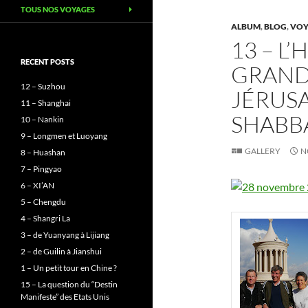
TOUS NOS VOYAGES
ALBUM
,
BLOG
,
VOY
13 – L
RECENT POSTS
GRAND
12 – Suzhou
JÉRUSA
11 – Shanghai
SHABB
10 – Nankin
9 – Longmen et Luoyang
GALLERY
N
8 – Huashan
7 – Pingyao
6 – XI’AN
5 – Chengdu
4 – Shangri La
3 – de Yuanyang à Lijiang
2 – de Guilin à Jianshui
1 – Un petit tour en Chine ?
15 – La question du “Destin
Manifeste” des Etats Unis