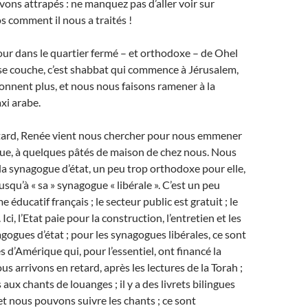
vons attrapés : ne manquez pas d’aller voir sur
s comment il nous a traités !
our dans le quartier fermé – et orthodoxe – de Ohel
 se couche, c’est shabbat qui commence à Jérusalem,
ionnent plus, et nous nous faisons ramener à la
xi arabe.
tard, Renée vient nous chercher pour nous emmener
ue, à quelques pâtés de maison de chez nous. Nous
a synagogue d’état, un peu trop orthodoxe pour elle,
squ’à « sa » synagogue « libérale ». C’est un peu
éducatif français ; le secteur public est gratuit ; le
Ici, l’Etat paie pour la construction, l’entretien et les
gogues d’état ; pour les synagogues libérales, ce sont
d’Amérique qui, pour l’essentiel, ont financé la
s arrivons en retard, après les lectures de la Torah ;
ux chants de louanges ; il y a des livrets bilingues
et nous pouvons suivre les chants ; ce sont