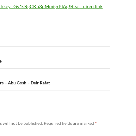
thkey=Gv1sRgCKu3pMmigrPlAg&feat=directlink
n
e
ers – Abu Gosh – Deir Rafat
Y
 will not be published.
Required fields are marked
*