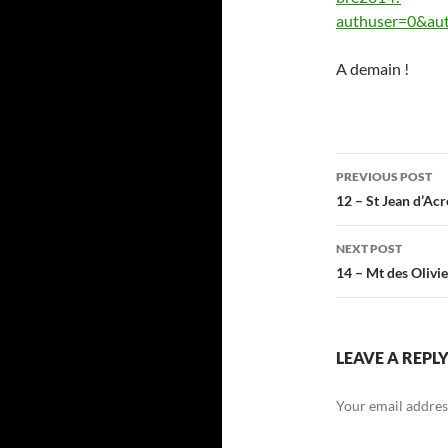
authuser=0&au
A demain !
Post
PREVIOUS POST
navigatio
12 – St Jean d’Acr
NEXT POST
14 – Mt des Olivi
LEAVE A REPL
Your email address