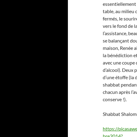
essentiellement 
table, au milieu 
fermés, le souri
vers le fond de l
l’assistance, be
se balançant dou
maison, Renée all
la bénédiction et
avec une coupe de
d’alcool). Deux 
d’une étoffe (la
shabbat pendant 
chacun après l’a
conserve !).
Shabbat Shalom 
https://picas
bre2014?