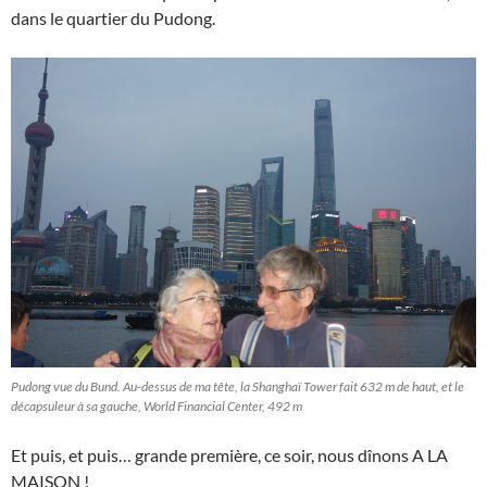
dans le quartier du Pudong.
Pudong vue du Bund. Au-dessus de ma tête, la Shanghaï Tower fait 632 m de haut, et le
décapsuleur à sa gauche, World Financial Center, 492 m
Et puis, et puis… grande première, ce soir, nous dînons A LA
MAISON !