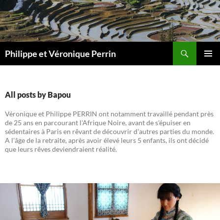
Skip
to
content
Search
Philippe et Véronique Perrin
PRIMAR
MENU
All posts by Bapou
Véronique et Philippe PERRIN ont notamment travaillé pendant près
de 25 ans en parcourant l'Afrique Noire, avant de s'épuiser en
sédentaires à Paris en rêvant de découvrir d'autres parties du monde.
A l'âge de la retraite, après avoir élevé leurs 5 enfants, ils ont décidé
que leurs rêves deviendraient réalité.