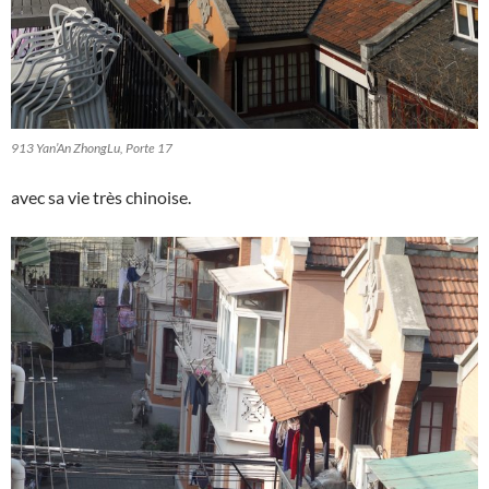
913 Yan’An ZhongLu, Porte 17
avec sa vie très chinoise.