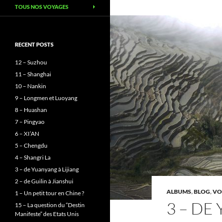
TOUS NOS VOYAGES
RECENT POSTS
12 – Suzhou
11 – Shanghai
10 – Nankin
9 – Longmen et Luoyang
8 – Huashan
7 – Pingyao
6 – XI’AN
5 – Chengdu
4 – Shangri La
3 – de Yuanyang à Lijiang
2 – de Guilin à Jianshui
ALBUMS
,
BLOG
,
VO
1 – Un petit tour en Chine ?
3 – DE
15 – La question du “Destin
Manifeste” des Etats Unis