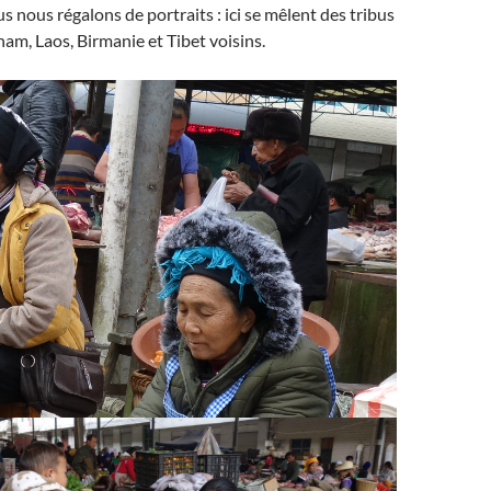
 nous régalons de portraits : ici se mêlent des tribus
am, Laos, Birmanie et Tibet voisins.