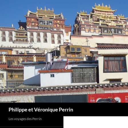
Skip
to
content
Search
Philippe et Véronique Perrin
Les voyages des Perrin