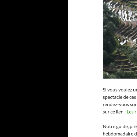
Si vous voulez u
spectacle de ces
rendez-vous sur 
sur ce lien :
Les 
Notre guide, p
hebdomadaire du 