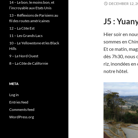
14 – Le bon, le moins bon, et
DECEMBER 12, 2
l’incroyable aux Etats Unis
13 – Réflexions de Parisiens au
J5 : Yuan
fil des routes américaines
12 – La Côte Est
Hier soir en nou
11 – Les Grands Lacs
sommes en Chine
10 – Le Yellowstone et les Black
Et ce matin, magiq
Hills
dès 7h30, nous 
9 – Le Nord Ouest
riz, inondées en 
8 – La Côte de Californie
notre hôtel.
META
Log in
Entries feed
Comments feed
WordPress.org