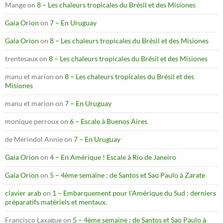
Mange
on
8 – Les chaleurs tropicales du Brésil et des Misiones
Gaia Orion
on
7 – En Uruguay
Gaia Orion
on
8 – Les chaleurs tropicales du Brésil et des Misiones
trentesaux
on
8 – Les chaleurs tropicales du Brésil et des Misiones
manu et marion
on
8 – Les chaleurs tropicales du Brésil et des
Misiones
manu et marion
on
7 – En Uruguay
monique perroux
on
6 – Escale à Buenos Aires
de Mérindol Annie
on
7 – En Uruguay
Gaia Orion
on
4 – En Amérique ! Escale à Rio de Janeiro
Gaia Orion
on
5 – 4ème semaine : de Santos et Sao Paulo à Zarate
clavier arab
on
1 – Embarquement pour l’Amérique du Sud : derniers
préparatifs matériels et mentaux.
Francisco Laxague
on
5 – 4ème semaine : de Santos et Sao Paulo à