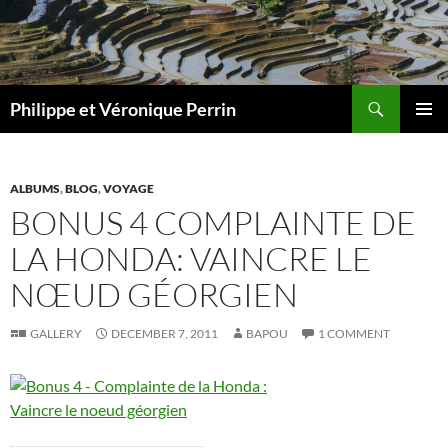
Skip
to
content
Search
Philippe et Véronique Perrin
PRIMAR
MENU
ALBUMS
,
BLOG
,
VOYAGE
BONUS 4 COMPLAINTE DE
LA HONDA: VAINCRE LE
NŒUD GÉORGIEN
GALLERY
DECEMBER 7, 2011
BAPOU
1 COMMENT