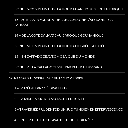
BONUS 5 COMPLAINTE DE LA HONDA DANS L’OUEST DE LA TURQUIE
13 – SUR LA VIA EGNATIA, DE LA MACÉDOINE D’ALEXANDRE À
L’ALBANIE
14 – DE LA CÔTE DALMATE AU BAROQUE GERMANIQUE
BONUS 6 COMPLAINTE DE LA HONDA DE GRÈCE À LUTÈCE
15 – EN CAPPADOCE AVEC MOSAÏQUE DU MONDE
BONUS 7 – LA CAPPADOCE VUE PAR PATRICE EUVRARD
3 A MOTOS À TRAVERS LES PRINTEMPS ARABES
1 – LA MÉDITERRANÉE PAR L’EST ?
2 – LA MISE EN MODE « VOYAGE » EN TUNISIE
3 – TRAVERSÉE PRUDENTE D’UN SUD TUNISIEN EN EFFERVESCENCE
4 – EN LIBYE… ET JUSTE AVANT… ET JUSTE APRÈS !