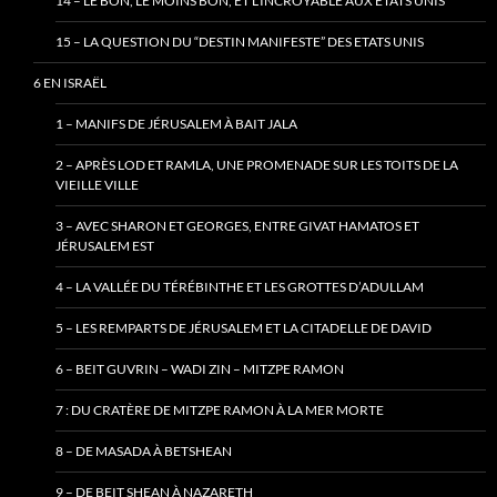
14 – LE BON, LE MOINS BON, ET L’INCROYABLE AUX ETATS UNIS
15 – LA QUESTION DU “DESTIN MANIFESTE” DES ETATS UNIS
6 EN ISRAËL
1 – MANIFS DE JÉRUSALEM À BAIT JALA
2 – APRÈS LOD ET RAMLA, UNE PROMENADE SUR LES TOITS DE LA
VIEILLE VILLE
3 – AVEC SHARON ET GEORGES, ENTRE GIVAT HAMATOS ET
JÉRUSALEM EST
4 – LA VALLÉE DU TÉRÉBINTHE ET LES GROTTES D’ADULLAM
5 – LES REMPARTS DE JÉRUSALEM ET LA CITADELLE DE DAVID
6 – BEIT GUVRIN – WADI ZIN – MITZPE RAMON
7 : DU CRATÈRE DE MITZPE RAMON À LA MER MORTE
8 – DE MASADA À BETSHEAN
9 – DE BEIT SHEAN À NAZARETH