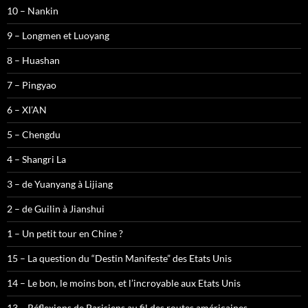
10 – Nankin
9 – Longmen et Luoyang
8 – Huashan
7 – Pingyao
6 – XI’AN
5 – Chengdu
4 – Shangri La
3 – de Yuanyang à Lijiang
2 – de Guilin à Jianshui
1 – Un petit tour en Chine ?
15 – La question du “Destin Manifeste” des Etats Unis
14 – Le bon, le moins bon, et l’incroyable aux Etats Unis
13 – Réflexions de Parisiens au fil des routes américaines