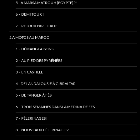
5 –A MARSA MATROUH (EGYPTE) ? !
6 – DEMI TOUR !
7 – RETOUR PAR L’ITALIE
2 A MOTOS AU MAROC
1 – DÉMANGEAISONS
2 – AU PIED DES PYRÉNÉES
3 – EN CASTILLE
4– DE L’ANDALOUSIE À GIBRALTAR
5 – DE TANGER À FÈS
6 – TROIS SEMAINES DANS LA MÉDINA DE FÈS
7 – PÈLERINAGES !
8 – NOUVEAUX PÈLERINAGES !