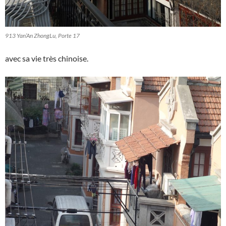
913 Yan’An ZhongLu, Porte 17
avec sa vie très chinoise.