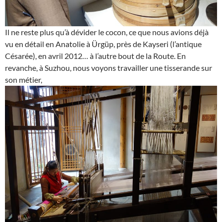
Il ne reste plus qu’à dévider le cocon, ce que nous avions déjà
vu en détail en Anatolie à Ürgüp, près de Kayseri (l’antique
Césarée), en avril 2012… à l’autre bout de la Route. En
revanche, à Suzhou, nous voyons travailler une tisserande sur
son métier,