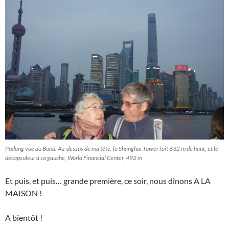
Pudong vue du Bund. Au-dessus de ma tête, la Shanghaï Tower fait 632 m de haut, et le
décapsuleur à sa gauche, World Financial Center, 492 m
Et puis, et puis… grande première, ce soir, nous dînons A LA
MAISON !
A bientôt !