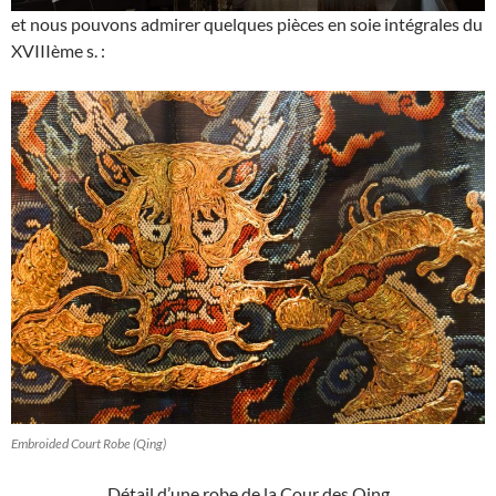
et nous pouvons admirer quelques pièces en soie intégrales du
XVIIIème s. :
Embroided Court Robe (Qing)
Détail d’une robe de la Cour des Qing