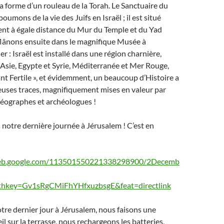
la forme d’un rouleau de la Torah. Le Sanctuaire du
poumons de la vie des Juifs en Israël ; il est situé
t à égale distance du Mur du Temple et du Yad
lânons ensuite dans le magnifique Musée à
r : Israël est installé dans une région charnière,
 Asie, Egypte et Syrie, Méditerranée et Mer Rouge,
ant Fertile », et évidemment, un beaucoup d’Histoire a
euses traces, magnifiquement mises en valeur par
séographes et archéologues !
otre dernière journée à Jérusalem ! C’est en
aweb.google.com/113501550221338298900/2Decemb
thkey=Gv1sRgCMiFhYHfxuzbsgE&feat=directlink
tre dernier jour à Jérusalem, nous faisons une
il sur la terrasse, nous rechargeons les batteries,