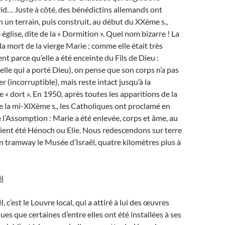
d… Juste à côté, des bénédictins allemands ont
 un terrain, puis construit, au début du XXème s.,
église, dite de la « Dormition ». Quel nom bizarre ! La
la mort de la vierge Marie ; comme elle était très
t parce qu’elle a été enceinte du Fils de Dieu :
celle qui a porté Dieu), on pense que son corps n’a pas
 (incorruptible), mais reste intact jusqu’à la
le « dort ». En 1950, après toutes les apparitions de la
de la mi-XlXème s., les Catholiques ont proclamé en
 l’Assomption : Marie a été enlevée, corps et âme, au
aient été Hénoch ou Elie. Nous redescendons sur terre
n tramway le Musée d’Israël, quatre kilomètres plus à
l
, c’est le Louvre local, qui a attiré à lui des œuvres
es que certaines d’entre elles ont été installées à ses