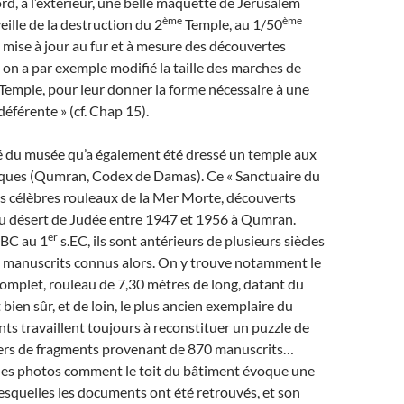
bord, à l’extérieur, une belle maquette de Jérusalem
ème
ème
veille de la destruction du 2
Temple, au 1/50
t mise à jour au fur et à mesure des découvertes
 on a par exemple modifié la taille des marches de
u Temple, pour leur donner la forme nécessaire à une
éférente » (cf. Chap 15).
té du musée qu’a également été dressé un temple aux
iques (Qumran, Codex de Damas). Ce « Sanctuaire du
les célèbres rouleaux de la Mer Morte, découverts
du désert de Judée entre 1947 et 1956 à Qumran.
er
 BC au 1
s.EC, ils sont antérieurs de plusieurs siècles
s manuscrits connus alors. On y trouve notamment le
 complet, rouleau de 7,30 mètres de long, datant du
 bien sûr, et de loin, le plus ancien exemplaire du
vants travaillent toujours à reconstituer un puzzle de
liers de fragments provenant de 870 manuscrits…
 les photos comment le toit du bâtiment évoque une
esquelles les documents ont été retrouvés, et son