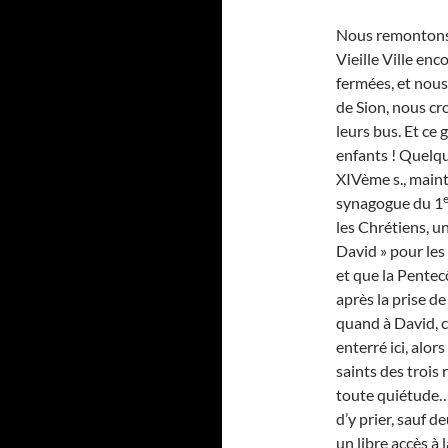
Nous remontons e
Vieille Ville en
fermées, et nou
de Sion, nous cr
leurs bus. Et ce 
enfants ! Quelq
XIVème s., maint
synagogue du 1
les Chrétiens, 
David » pour les 
et que la Pentec
après la prise d
quand à David, c
enterré ici, alors
saints des trois
toute quiétude… 
d’y prier, sauf d
un libre accès à