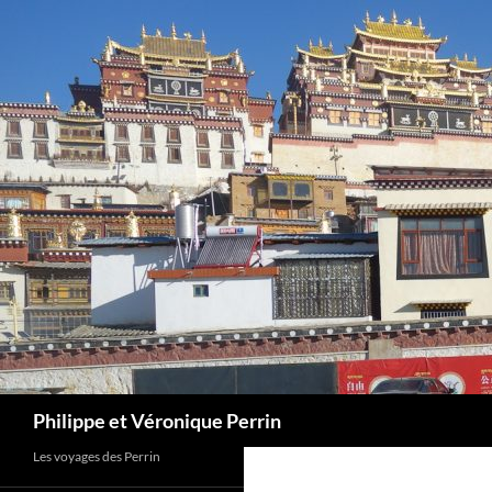
Skip
to
content
Search
Philippe et Véronique Perrin
Les voyages des Perrin