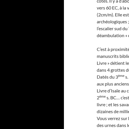
côtés. Il y a d’a
vers 60 EC, à la 
(2cm/m). Elle es
archéologiques ;
l’escalier sud d
déambulation « d
C’est à proximi
manuscrits bibl
Livre » détient 
dans 4 grottes 
ème
Datés du 3
s.
aux plus ancien
Livre d’Isaïe au
ème
2
s. BC… c’est
livre ; et les sa
dizaines de mil
Vous verrez sur
des urnes dans l