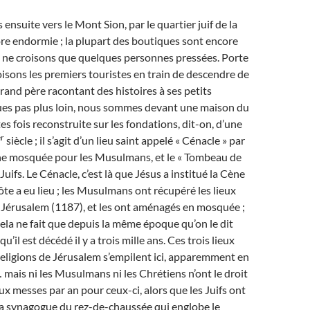
nsuite vers le Mont Sion, par le quartier juif de la
core endormie ; la plupart des boutiques sont encore
s ne croisons que quelques personnes pressées. Porte
oisons les premiers touristes en train de descendre de
grand père racontant des histoires à ses petits
ues pas plus loin, nous sommes devant une maison du
es fois reconstruite sur les fondations, dit-on, d’une
er
siècle ; il s’agit d’un lieu saint appelé « Cénacle » par
une mosquée pour les Musulmans, et le « Tombeau de
Juifs. Le Cénacle, c’est là que Jésus a institué la Cène
ôte a eu lieu ; les Musulmans ont récupéré les lieux
e Jérusalem (1187), et les ont aménagés en mosquée ;
ela ne fait que depuis la même époque qu’on le dit
 qu’il est décédé il y a trois mille ans. Ces trois lieux
 religions de Jérusalem s’empilent ici, apparemment en
mais ni les Musulmans ni les Chrétiens n’ont le droit
eux messes par an pour ceux-ci, alors que les Juifs ont
 la synagogue du rez-de-chaussée qui englobe le