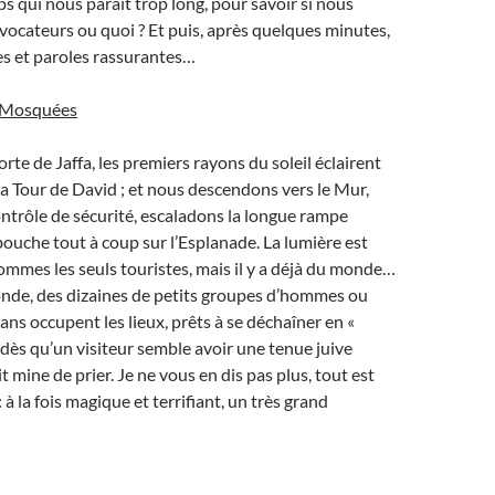
 qui nous paraît trop long, pour savoir si nous
ocateurs ou quoi ? Et puis, après quelques minutes,
es et paroles rassurantes…
s Mosquées
rte de Jaffa, les premiers rayons du soleil éclairent
la Tour de David ; et nous descendons vers le Mur,
ontrôle de sécurité, escaladons la longue rampe
ouche tout à coup sur l’Esplanade. La lumière est
sommes les seuls touristes, mais il y a déjà du monde…
de, des dizaines de petits groupes d’hommes ou
 occupent les lieux, prêts à se déchaîner en «
dès qu’un visiteur semble avoir une tenue juive
 mine de prier. Je ne vous en dis pas plus, tout est
 à la fois magique et terrifiant, un très grand