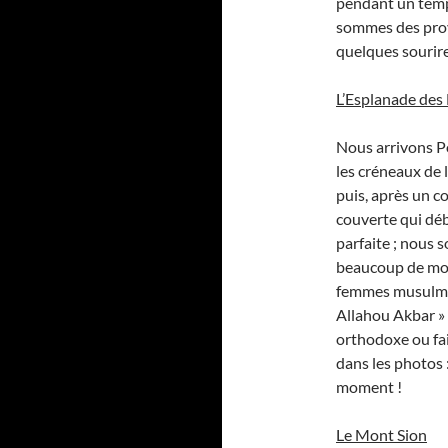
pendant un temps
sommes des prov
quelques sourir
L’Esplanade de
Nous arrivons Po
les créneaux de 
puis, après un c
couverte qui déb
parfaite ; nous 
beaucoup de mon
femmes musulmans
Allahou Akbar » 
orthodoxe ou fait
dans les photos :
moment !
Le Mont Sion