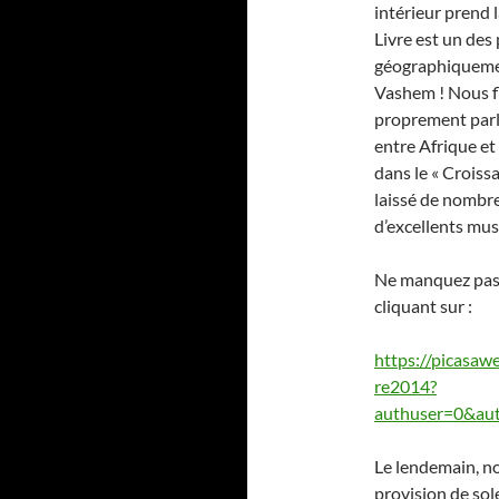
intérieur prend 
Livre est un des 
géographiquemen
Vashem ! Nous f
proprement parle
entre Afrique et
dans le « Croiss
laissé de nombr
d’excellents mu
Ne manquez pas n
cliquant sur :
https://picas
re2014?
authuser=0&au
Le lendemain, no
provision de sole