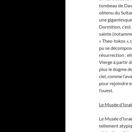
tombeau de Davi
obtenu du Sultan
une gigantesque 
Dormition, c’est 
sainte (notammen
« Theo-tokos », 
pu se décomposer
résurrection : el
Vierge à partir 
plus le dogme de
ciel, comme l’av
pour rejoindre e
l’ouest.
Le Musée d’Israë
Le Musée d’Israël
tellement atypiqu