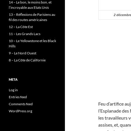
14 – Le bon, le moins bon, et
l’incroyable aux Etats Unis
13 – Réflexions de Parisiens au
2 décembre
fil des routes américaines
12 – La Côte Est
11 – Les Grands Lacs
10 – Le Yellowstone et les Black
Hills
9 – Le Nord Ouest
8 – La Côte de Californie
META
Log in
Entries feed
Feu d’artifice au
Comments feed
l’Esplanade des 
WordPress.org
les travailleurs v
assises, et, qua