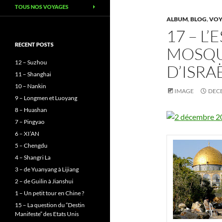
TOUS NOS VOYAGES
ALBUM
,
BLOG
,
VOY
17 – L
RECENT POSTS
MOSQU
12 – Suzhou
D’ISRA
11 – Shanghai
10 – Nankin
IMAGE
DECE
9 – Longmen et Luoyang
8 – Huashan
7 – Pingyao
6 – XI’AN
5 – Chengdu
4 – Shangri La
3 – de Yuanyang à Lijiang
2 – de Guilin à Jianshui
1 – Un petit tour en Chine ?
15 – La question du “Destin
Manifeste” des Etats Unis