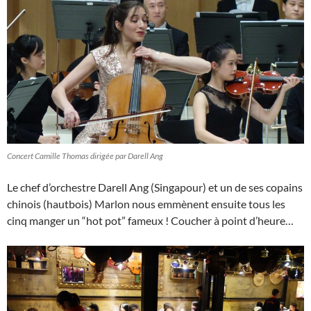
Concert Camille Thomas dirigée par Darell Ang
Le chef d’orchestre Darell Ang (Singapour) et un de ses copains
chinois (hautbois) Marlon nous emmènent ensuite tous les
cinq manger un “hot pot” fameux ! Coucher à point d’heure…