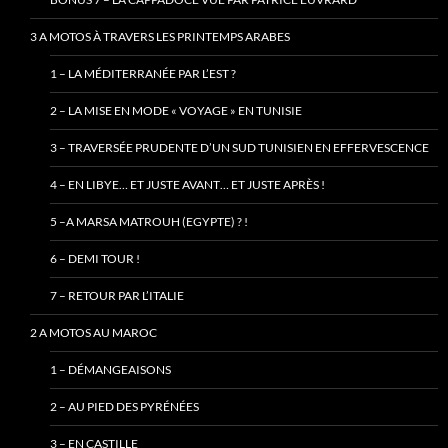
3 A MOTOS À TRAVERS LES PRINTEMPS ARABES
1 – LA MÉDITERRANÉE PAR L’EST ?
2 – LA MISE EN MODE « VOYAGE » EN TUNISIE
3 – TRAVERSÉE PRUDENTE D’UN SUD TUNISIEN EN EFFERVESCENCE
4 – EN LIBYE… ET JUSTE AVANT… ET JUSTE APRÈS !
5 –A MARSA MATROUH (EGYPTE) ? !
6 – DEMI TOUR !
7 – RETOUR PAR L’ITALIE
2 A MOTOS AU MAROC
1 – DÉMANGEAISONS
2 – AU PIED DES PYRÉNÉES
3 – EN CASTILLE