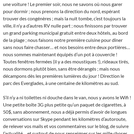
une voiture ! Le premier soir, nous ne savons où nous garer
pour dormir ; nous prenons la direction du nord, espérant
trouver des congénères ; mais la nuit tombe, c’est toujours la
ville, il n’y a d’autres RV nulle part ; nous finissons par trouver
un grand parking municipal gratuit entre deux hôtels, au bord
de la plage ; nous faisons notre première cuisine pour dîner
sans nous faire chasser… et nos besoins entre deux portières…
nous sommes maintenant équipés d’un pot à couvercle !
Toutes fenêtres fermées (il y a des moustiques !), rideaux tirés,
nous dormons plutôt bien, sans être dérangés ; mais nous
décampons dès les premières lumières du jour ! Direction le
parc des Everglades, à une centaine de kilomètres au sud.
S’il n’y a ni toilettes ni douche dans le van, nous y avons le Wifi !
Une petite boîte 3G plus petite qu’un paquet de cigarettes, à
50$, sans abonnement, nous a déjà permis d’avoir de longues
conversations sur Skype pendant les kilomètres d’autoroute,
de relever vos mails et vos commentaires sur le blog, de suivre
l’actualité… et surtout de nous renseigner sur les mille choses