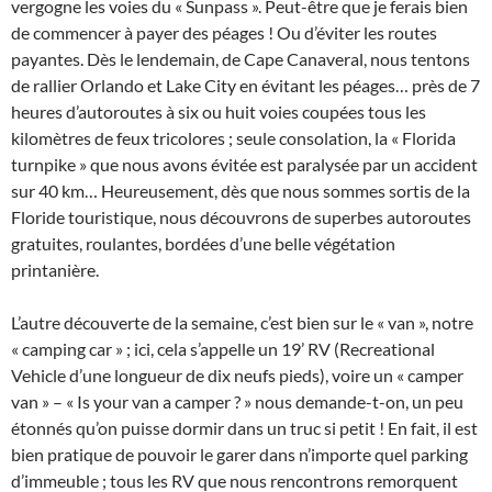
vergogne les voies du « Sunpass ». Peut-être que je ferais bien
de commencer à payer des péages ! Ou d’éviter les routes
payantes. Dès le lendemain, de Cape Canaveral, nous tentons
de rallier Orlando et Lake City en évitant les péages… près de 7
heures d’autoroutes à six ou huit voies coupées tous les
kilomètres de feux tricolores ; seule consolation, la « Florida
turnpike » que nous avons évitée est paralysée par un accident
sur 40 km… Heureusement, dès que nous sommes sortis de la
Floride touristique, nous découvrons de superbes autoroutes
gratuites, roulantes, bordées d’une belle végétation
printanière.
L’autre découverte de la semaine, c’est bien sur le « van », notre
« camping car » ; ici, cela s’appelle un 19’ RV (Recreational
Vehicle d’une longueur de dix neufs pieds), voire un « camper
van » – « Is your van a camper ? » nous demande-t-on, un peu
étonnés qu’on puisse dormir dans un truc si petit ! En fait, il est
bien pratique de pouvoir le garer dans n’importe quel parking
d’immeuble ; tous les RV que nous rencontrons remorquent