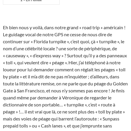
Eh bien nous y voilà, dans notre grand « road trip » américain !
Le guidage vocal de notre GPS ne cesse de nous dire de
continuer sur « Florida turnpike », c’est quoi, çà « turnpike », le
nom d’une célébrité locale ? une sorte de périphérique, de
« causeway », « d’express way » ? Surtout qu’il y a des panneaux
« toll », qui veulent dire « péage ». Hier, j’ai téléphoné à notre
loueur pour lui demander comment on réglait les péages « toll
by plate » et il m’a dit de ne pas m’inquiéter ; d’ailleurs, dans
toute la littérature remise, on ne parle que du péage du Golden
Gate à San Francisco, et nous n’y sommes pas encore ! Je finis
quand même par demander à Véronique de regarder le
dictionnaire de son portable… « turnpike », c’est « route à
péage » !… il est vrai que là, ce ne sont plus des « toll by plate »
mais des voies de péage qui barrent l’autoroute : « Sunpass
prepaid tolls » ou « Cash lanes », et que j’emprunte sans