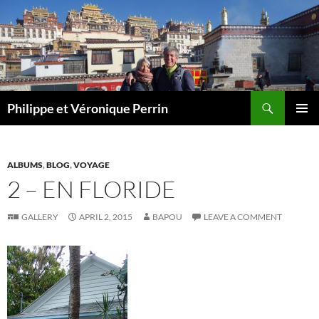
Skip
to
content
Search
Philippe et Véronique Perrin
PRIMAR
MENU
ALBUMS
,
BLOG
,
VOYAGE
2 – EN FLORIDE
GALLERY
APRIL 2, 2015
BAPOU
LEAVE A COMMENT