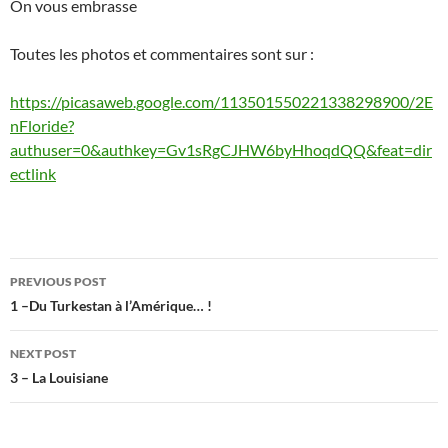
On vous embrasse
Toutes les photos et commentaires sont sur :
https://picasaweb.google.com/113501550221338298900/2E
nFloride?
authuser=0&authkey=Gv1sRgCJHW6byHhoqdQQ&feat=dir
ectlink
Post
PREVIOUS POST
navigation
1 –Du Turkestan à l’Amérique… !
NEXT POST
3 – La Louisiane