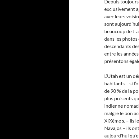
Depuis toujours,
exclusivement ag
avec leurs voisin
sont aujourd’hui
beaucoup de tra
dans les photos 
descendants des 
entre les années
présentons égal
L’Utah est un dé
habitants… si l’o
de 90 % de la po
plus présents que
indienne nomade 
malgré le bon ac
XIXème s. – ils 
Navajos – ils ont
aujourd’hui qu’e