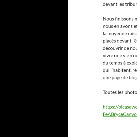
devant les tribu
Nous finissons n
nous en avons ef
la moyenne rais
placés devant l’
découvrir de nou
vivre une vie « 
du temps à explo
qui l’habitent, r
une page de blo
Toutes les photo
https://picas
FeABryceCanyon