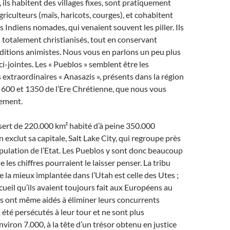
 ils habitent des villages fixes, sont pratiquement
riculteurs (maïs, haricots, courges), et cohabitent
s Indiens nomades, qui venaient souvent les piller. Ils
 totalement christianisés, tout en conservant
ditions animistes. Nous vous en parlons un peu plus
ci-jointes. Les « Pueblos » semblent être les
extraordinaires « Anasazis », présents dans la région
 600 et 1350 de l’Ere Chrétienne, que nous vous
ement.
sert de 220.000 km² habité d’à peine 350.000
n exclut sa capitale, Salt Lake City, qui regroupe près
pulation de l’Etat. Les Pueblos y sont donc beaucoup
 les chiffres pourraient le laisser penser. La tribu
la mieux implantée dans l’Utah est celle des Utes ;
cueil qu’ils avaient toujours fait aux Européens au
les ont même aidés à éliminer leurs concurrents
 été persécutés à leur tour et ne sont plus
nviron 7.000, à la tête d’un trésor obtenu en justice