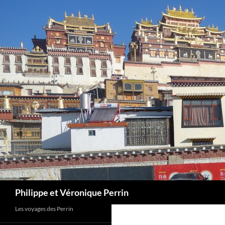
Skip
to
content
Search
Philippe et Véronique Perrin
Les voyages des Perrin