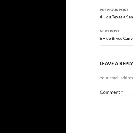
Post
PREVIOUS POST
navigatio
4 – du Texas à San
NEXT POST
6 – de Bryce Cany
LEAVE A REPL
Your email address
Comment
*