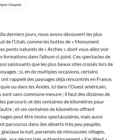
 Bryce Canyon
dix derniers jours, nous avons découvert les plus
Sud de l’Utah, comme les buttes de « Monument
les ponts naturels de « Arches », dont vous allez voir
es formations dans l’album ci-joint. Ces spectacles de
ssi saisissants que les plus beaux sites croisés lors de
oyages ; si, en de multiples occasions, certains
 ont rappelé des paysages déjà rencontrés en France,
quie ou dans les Andes, ici dans l’Ouest américain,
 sont sans commune mesure ; il faut des dizaines de
les parcourir, et des centaines de kilomètres pour
l’autre ; et ces centaines de kilomètres offrent
sages peut être moins spectaculaires, mais aussi
ont parcourus dans des déserts très peu peuplés,
t glaciaux la nuit, parsemés de minuscules villages,
lés, aux décors très authentiquement « Far West ».