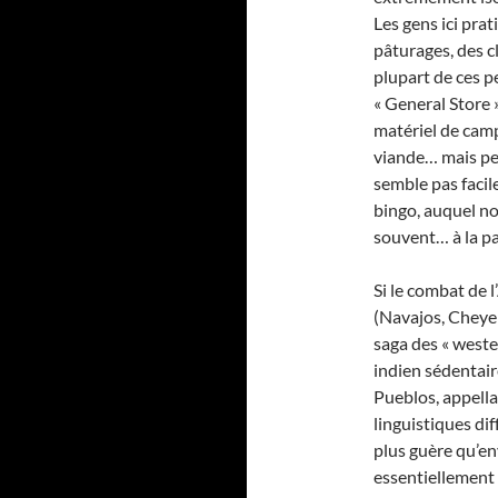
Les gens ici prat
pâturages, des c
plupart de ces p
« General Store 
matériel de campi
viande… mais peu
semble pas facil
bingo, auquel no
souvent… à la pa
Si le combat de 
(Navajos, Cheyen
saga des « weste
indien sédentair
Pueblos, appell
linguistiques dif
plus guère qu’en
essentiellement