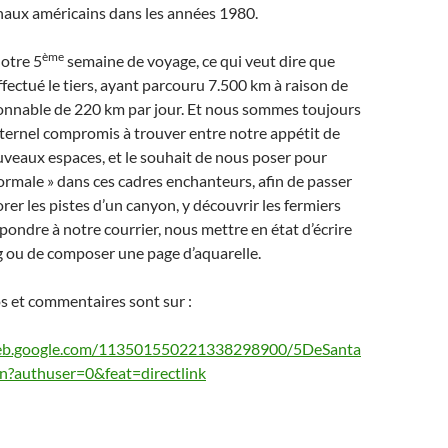
naux américains dans les années 1980.
ème
otre 5
semaine de voyage, ce qui veut dire que
fectué le tiers, ayant parcouru 7.500 km à raison de
onnable de 220 km par jour. Et nous sommes toujours
éternel compromis à trouver entre notre appétit de
veaux espaces, et le souhait de nous poser pour
normale » dans ces cadres enchanteurs, afin de passer
rer les pistes d’un canyon, y découvrir les fermiers
épondre à notre courrier, nous mettre en état d’écrire
g ou de composer une page d’aquarelle.
s et commentaires sont sur :
aweb.google.com/113501550221338298900/5DeSanta
?authuser=0&feat=directlink