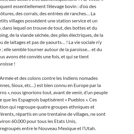
iquent essentiellement l’élevage bovin : d’où des
lôtures, des corrals, des entrées de ranches… La
etits villages possèdent une station service et un
», dans lequel on trouve de tout, des bottes et du
ng, de la viande séchée, des piles électriques, de la
 de laitages et pas de yaourts… ! La vie sociale n’y
e ; elle semble tourner autour de la paroisse… et du
us avons été conviés une fois, et qui se tient
roisse !
l’Armée et des colons contre les Indiens nomades
nes, Sioux, etc…) est bien connu en Europe par la
rns », nous ignorions tout, avant de venir, d’un peuple
e que les Espagnols baptisèrent « Pueblos ». Ces
ation qui regroupe quatre groupes ethniques et
férents, répartis en une trentaine de villages, ne sont
viron 60.000 pour tous les Etats Unis,
 regroupés entre le Nouveau Mexique et l’Utah.