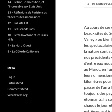
14 – Le bon, le moins bon, et
5 – de Santa Fe à
l’incroyable aux Etats Unis
13 – Réflexions de Parisiens au
fil des routes américaines
12 – La Côte Est
Au cours de ces 
11 – Les Grands Lacs
beaux sites du 
10 – Le Yellowstone et les Black
Valley » ou bien 
Hills
les spectaculair
9 – Le Nord Ouest
la nature sont au
8 – La Côte de Californie
nos précédents v
d’entre eux nous
META
au Maroc, en Tur
leurs dimensions
Log in
kilomètres pour 
Entries feed
passer de l’un à 
Comments feed
toujours des pay
WordPress.org
étonnants. Ils s
chauds le jour, e
extrêmement iso