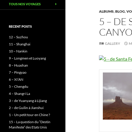
TOUS NOS VOYAGES
ALBUMS
,
BLOG
,
VO
5 – DE
RECENT POSTS
CANY
12 – Suzhou
GALLERY
M
11 – Shanghai
10 – Nankin
9 – Longmen et Luoyang
8 – Huashan
7 – Pingyao
6 – XI’AN
5 – Chengdu
4 – Shangri La
3 – de Yuanyang à Lijiang
2 – de Guilin à Jianshui
1 – Un petit tour en Chine ?
15 – La question du “Destin
Manifeste” des Etats Unis