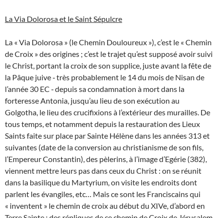
La Via Dolorosa et le Saint Sépulcre
La « Via Dolorosa » (le Chemin Douloureux »), c’est le « Chemin
de Croix » des origines ; c’est le trajet qu’est supposé avoir suivi
le Christ, portant la croix de son supplice, juste avant la fête de
la Pâque juive ‑ très probablement le 14 du mois de Nisan de
l’année 30 EC ‑ depuis sa condamnation à mort dans la
forteresse Antonia, jusqu’au lieu de son exécution au
Golgotha, le lieu des crucifixions à l’extérieur des murailles. De
tous temps, et notamment depuis la restauration des Lieux
Saints faite sur place par Sainte Hélène dans les années 313 et
suivantes (date de la conversion au christianisme de son fils,
l’Empereur Constantin), des pèlerins, à l’image d’Egérie (382),
viennent mettre leurs pas dans ceux du Christ : on se réunit
dans la basilique du Martyrium, on visite les endroits dont
parlent les évangiles, etc… Mais ce sont les Franciscains qui
« inventent » le chemin de croix au début du XIVe, d’abord en
Terre Sainte ; des répliques de ce chemin de Croix de Jérusalem