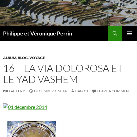
Skip
to
content
Search
Philippe et Véronique Perrin
PRIMAR
MENU
ALBUM
,
BLOG
,
VOYAGE
16 – LA VIA DOLOROSA ET
LE YAD VASHEM
GALLERY
DECEMBER 1, 2014
BAPOU
LEAVE A COMMENT