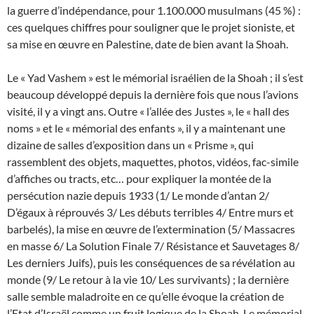
la guerre d’indépendance, pour 1.100.000 musulmans (45 %) :
ces quelques chiffres pour souligner que le projet sioniste, et
sa mise en œuvre en Palestine, date de bien avant la Shoah.
Le « Yad Vashem » est le mémorial israélien de la Shoah ; il s’est
beaucoup développé depuis la dernière fois que nous l’avions
visité, il y a vingt ans. Outre « l’allée des Justes », le « hall des
noms » et le « mémorial des enfants », il y a maintenant une
dizaine de salles d’exposition dans un « Prisme », qui
rassemblent des objets, maquettes, photos, vidéos, fac-simile
d’affiches ou tracts, etc… pour expliquer la montée de la
persécution nazie depuis 1933 (1/ Le monde d’antan 2/
D’égaux à réprouvés 3/ Les débuts terribles 4/ Entre murs et
barbelés), la mise en œuvre de l’extermination (5/ Massacres
en masse 6/ La Solution Finale 7/ Résistance et Sauvetages 8/
Les derniers Juifs), puis les conséquences de sa révélation au
monde (9/ Le retour à la vie 10/ Les survivants) ; la dernière
salle semble maladroite en ce qu’elle évoque la création de
l’Etat d’Israël comme un fruit logique de la Shoah. Le mémorial