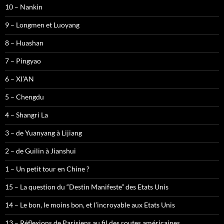
10 – Nankin
9 – Longmen et Luoyang
8 – Huashan
7 – Pingyao
6 – XI’AN
5 – Chengdu
4 – Shangri La
3 – de Yuanyang à Lijiang
2 – de Guilin à Jianshui
1 – Un petit tour en Chine ?
15 – La question du “Destin Manifeste” des Etats Unis
14 – Le bon, le moins bon, et l’incroyable aux Etats Unis
13 – Réflexions de Parisiens au fil des routes américaines