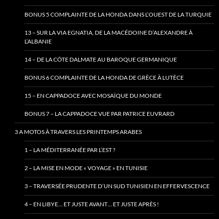
BONUS 5 COMPLAINTE DE LA HONDA DANS L’OUEST DE LA TURQUIE
13 – SUR LA VIA EGNATIA, DE LA MACÉDOINE D’ALEXANDRE À
L’ALBANIE
14 – DE LA CÔTE DALMATE AU BAROQUE GERMANIQUE
BONUS 6 COMPLAINTE DE LA HONDA DE GRÈCE À LUTÈCE
15 – EN CAPPADOCE AVEC MOSAÏQUE DU MONDE
BONUS 7 – LA CAPPADOCE VUE PAR PATRICE EUVRARD
3 A MOTOS À TRAVERS LES PRINTEMPS ARABES
1 – LA MÉDITERRANÉE PAR L’EST ?
2 – LA MISE EN MODE « VOYAGE » EN TUNISIE
3 – TRAVERSÉE PRUDENTE D’UN SUD TUNISIEN EN EFFERVESCENCE
4 – EN LIBYE… ET JUSTE AVANT… ET JUSTE APRÈS !