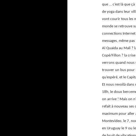
que … c’est là que çà
de yoga dans leur vil
vont courir tous les m
monde se retrouve su
connections Internet 
messages, même pas l
Al Quaïda au Mali ? l
Copé/Fillon ? la crise
verrons quand nous se
trouver un bus pour 
qu’espéré, et le Capi
Et nous revoilà dans 
18h, le doux berceme
on arrive ! Mais on 
refait à nouveau ses 
maximum pour aller à 
Montevideo, le 7, non
en Uruguay le 9 ou le 
de bruit de vibrations