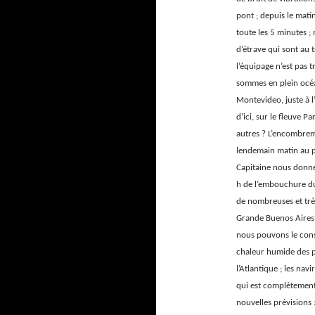
pont ; depuis le mati
toute les 5 minutes ; 
d’étrave qui sont au 
l’équipage n’est pas
sommes en plein océa
Montevideo, juste à l
d’ici, sur le fleuve 
autres ? L’encombrem
lendemain matin au p
Capitaine nous donne 
h de l’embouchure du 
de nombreuses et trè
Grande Buenos Aires 
nous pouvons le const
chaleur humide des p
l’Atlantique ; les na
qui est complètement 
nouvelles prévisions 