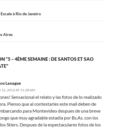
n
Escale à Rio de Janeiro
os Aires
N “5 – 4ÈME SEMAINE : DE SANTOS ET SAO
ATE”
sco Laxague
12, 2012 AT 11:28 AM
iones! Sensacional el relato y las fotos de lo realizado
ra. Pienso que al contestarles este mail deben de
embarcando para Montevideo despues de una breve
ongo que muy agradable estadía por Bs.As. con los
los Stiers. Despues de la espectaculares fotos de los