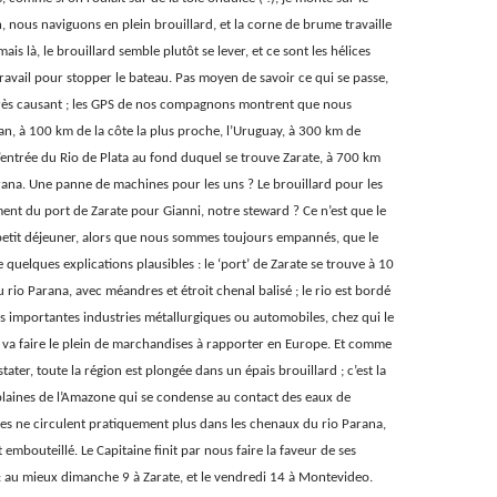
n, nous naviguons en plein brouillard, et la corne de brume travaille
mais là, le brouillard semble plutôt se lever, et ce sont les hélices
travail pour stopper le bateau. Pas moyen de savoir ce qui se passe,
 très causant ; les GPS de nos compagnons montrent que nous
n, à 100 km de la côte la plus proche, l’Uruguay, à 300 km de
’entrée du Rio de Plata au fond duquel se trouve Zarate, à 700 km
Parana. Une panne de machines pour les uns ? Le brouillard pour les
ent du port de Zarate pour Gianni, notre steward ? Ce n’est que le
etit déjeuner, alors que nous sommes toujours empannés, que le
quelques explications plausibles : le ‘port’ de Zarate se trouve à 10
rio Parana, avec méandres et étroit chenal balisé ; le rio est bordé
s importantes industries métallurgiques ou automobiles, chez qui le
va faire le plein de marchandises à rapporter en Europe. Et comme
ater, toute la région est plongée dans un épais brouillard ; c’est la
laines de l’Amazone qui se condense au contact des eaux de
vires ne circulent pratiquement plus dans les chenaux du rio Parana,
embouteillé. Le Capitaine finit par nous faire la faveur de ses
: au mieux dimanche 9 à Zarate, et le vendredi 14 à Montevideo.