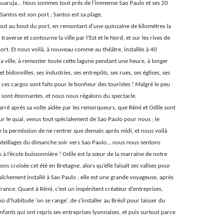
uaruja… Nous sommes tout près de l’immense Sao Paulo et ses 20
 Santos est son port ; Santos est sa plage.
tout au bout du port, en remontant d’une quinzaine de kilomètres la
traverse et contourne la ville par l’Est et le Nord, et sur les rives de
 port. Et nous voilà, à nouveau comme au théâtre, installés à 40
a ville, à remonter toute cette lagune pendant une heure, à longer
et bidonvilles, ses industries, ses entrepôts, ses rues, ses églises, ses
 ces cargos sont faits pour le bonheur des touristes ! Malgré le peu
rs sont étonnantes, et nous nous régalons du spectacle.
rré après sa volte aidée par les remorqueurs, que Rémi et Odile sont
 sur le quai, venus tout spécialement de Sao Paulo pour nous ; le
 la permission de ne rentrer que demain après midi, et nous voilà
uteillages du dimanche soir vers Sao Paulo… nous nous sentons
à l’école buissonnière ! Odile est la sœur de la marraine de notre
avons croisée cet été en Bretagne, alors qu’elle faisait ses valises pour
aîchement installé à Sao Paulo ; elle est une grande voyageuse, après
rance. Quant à Rémi, c’est un impénitent créateur d’entreprises,
où d’habitude ‘on se range’, de s’installer au Brésil pour laisser du
fants qui ont repris ses entreprises lyonnaises, et puis surtout parce