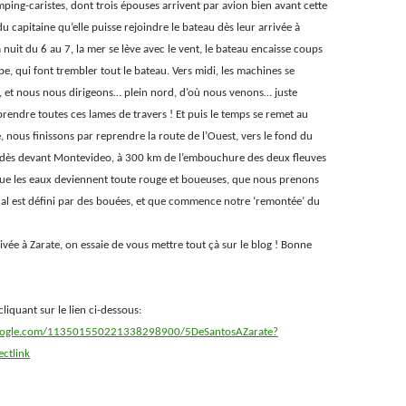
ing-caristes, dont trois épouses arrivent par avion bien avant cette
du capitaine qu’elle puisse rejoindre le bateau dès leur arrivée à
 nuit du 6 au 7, la mer se lève avec le vent, le bateau encaisse coups
e, qui font trembler tout le bateau. Vers midi, les machines se
 et nous nous dirigeons… plein nord, d’où nous venons… juste
 prendre toutes ces lames de travers ! Et puis le temps se remet au
, nous finissons par reprendre la route de l’Ouest, vers le fond du
est dès devant Montevideo, à 300 km de l’embouchure des deux fleuves
ue les eaux deviennent toute rouge et boueuses, que nous prenons
nal est défini par des bouées, et que commence notre ‘remontée’ du
ivée à Zarate, on essaie de vous mettre tout çà sur le blog ! Bonne
iquant sur le lien ci-dessous:
google.com/113501550221338298900/5DeSantosAZarate?
ctlink