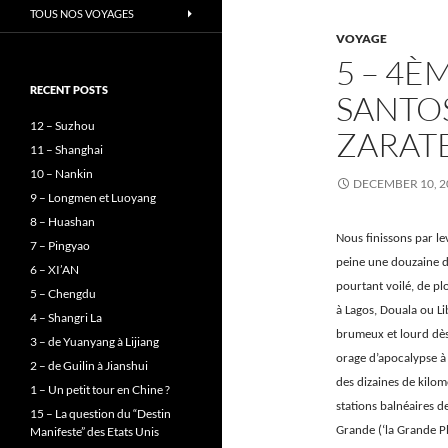
TOUS NOS VOYAGES
VOYAGE
5 – 4È
RECENT POSTS
SANTOS
12 – Suzhou
ZARAT
11 – Shanghai
10 – Nankin
DECEMBER 10, 2
9 – Longmen et Luoyang
8 – Huashan
Nous finissons par le
7 – Pingyao
peine une douzaine d’h
6 – XI’AN
pourtant voilé, de plo
5 – Chengdu
à Lagos, Douala ou Lib
4 – Shangri La
brumeux et lourd dès 
3 – de Yuanyang à Lijiang
orage d’apocalypse à 
2 – de Guilin à Jianshui
des dizaines de kilomè
1 – Un petit tour en Chine ?
stations balnéaires de
15 – La question du “Destin
Manifeste” des Etats Unis
Grande (‘la Grande Pl