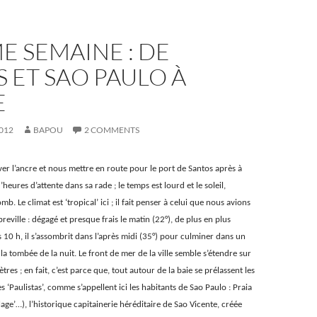
ME SEMAINE : DE
 ET SAO PAULO À
E
012
BAPOU
2 COMMENTS
ver l’ancre et nous mettre en route pour le port de Santos après à
eures d’attente dans sa rade ; le temps est lourd et le soleil,
mb. Le climat est ‘tropical’ ici ; il fait penser à celui que nous avions
reville : dégagé et presque frais le matin (22°), de plus en plus
10 h, il s’assombrit dans l’après midi (35°) pour culminer dans un
la tombée de la nuit. Le front de mer de la ville semble s’étendre sur
tres ; en fait, c’est parce que, tout autour de la baie se prélassent les
s ‘Paulistas’, comme s’appellent ici les habitants de Sao Paulo : Praia
age’…), l’historique capitainerie héréditaire de Sao Vicente, créée