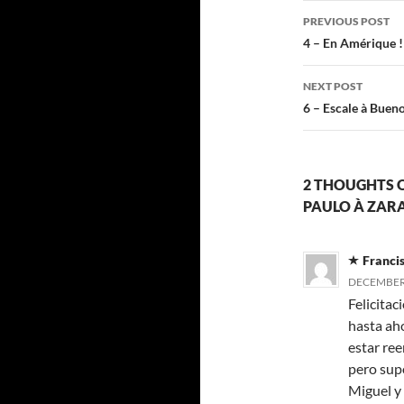
Post
PREVIOUS POST
navigatio
4 – En Amérique ! 
NEXT POST
6 – Escale à Buen
2 THOUGHTS O
PAULO À ZAR
Franci
DECEMBER 
Felicitac
hasta aho
estar re
pero sup
Miguel y 