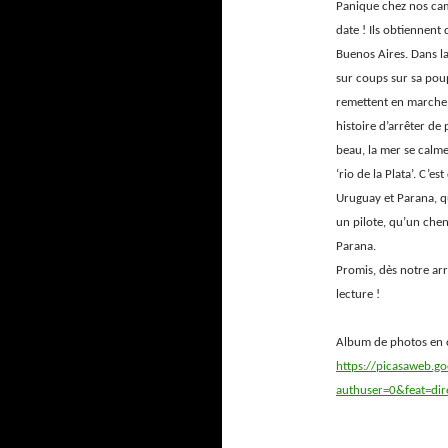
Panique chez nos camp
date ! Ils obtiennent 
Buenos Aires. Dans la
sur coups sur sa poup
remettent en marche,
histoire d’arrêter de
beau, la mer se calme
‘rio de la Plata’. C’
Uruguay et Parana, q
un pilote, qu’un che
Parana.
Promis, dès notre arr
lecture !
Album de photos en cl
https://picasaweb.
authuser=0&feat=dire