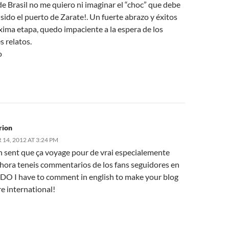
e Brasil no me quiero ni imaginar el “choc” que debe
sido el puerto de Zarate!. Un fuerte abrazo y éxitos
xima etapa, quedo impaciente a la espera de los
s relatos.
o
rion
14, 2012 AT 3:24 PM
sent que ça voyage pour de vrai especialemente
hora teneis commentarios de los fans seguidores en
 DO I have to comment in english to make your blog
e international!