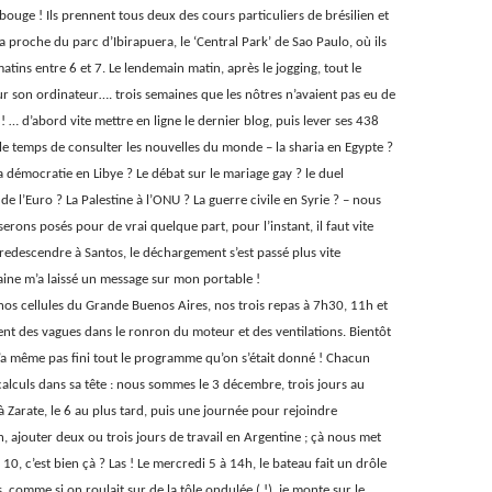
 bouge ! Ils prennent tous deux des cours particuliers de brésilien et
la proche du parc d’Ibirapuera, le ‘Central Park’ de Sao Paulo, où ils
atins entre 6 et 7. Le lendemain matin, après le jogging, tout le
r son ordinateur…. trois semaines que les nôtres n’avaient pas eu de
! … d’abord vite mettre en ligne le dernier blog, puis lever ses 438
e temps de consulter les nouvelles du monde – la sharia en Egypte ?
a démocratie en Libye ? Le débat sur le mariage gay ? le duel
 de l’Euro ? La Palestine à l’ONU ? La guerre civile en Syrie ? – nous
rons posés pour de vrai quelque part, pour l’instant, il faut vite
redescendre à Santos, le déchargement s’est passé plus vite
taine m’a laissé un message sur mon portable !
nos cellules du Grande Buenos Aires, nos trois repas à 7h30, 11h et
nt des vagues dans le ronron du moteur et des ventilations. Bientôt
n’a même pas fini tout le programme qu’on s’était donné ! Chacun
calculs dans sa tête : nous sommes le 3 décembre, trois jours au
Zarate, le 6 au plus tard, puis une journée pour rejoindre
, ajouter deux ou trois jours de travail en Argentine ; çà nous met
10, c’est bien çà ? Las ! Le mercredi 5 à 14h, le bateau fait un drôle
, comme si on roulait sur de la tôle ondulée ( !), je monte sur le