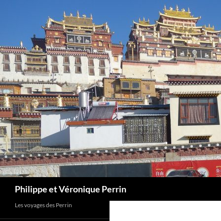
Skip
to
content
Search
Philippe et Véronique Perrin
Les voyages des Perrin