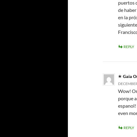
puertos d
de haber 
en la pró
siguiente
Francisc
REPLY
Gaia O
DECEMBER 
Wow! On 
porque a
espanol!
even mor
REPLY