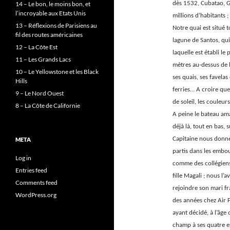
14 – Le bon, le moins bon, et
dès 1532, Cubatao, G
l’incroyable aux Etats Unis
millions d’habitants ;
13 – Réflexions de Parisiens au
Notre quai est situé 
fil des routes américaines
lagune de Santos, qui 
12 – La Côte Est
laquelle est établi le
11 – Les Grands Lacs
mètres au-dessus de l
10 – Le Yellowstone et les Black
ses quais, ses favelas 
Hills
ferries… A croire que
9 – Le Nord Ouest
de soleil, les couleu
8 – La Côte de Californie
A peine le bateau ama
déjà là, tout en bas,
Capitaine nous donne
META
partis dans les embo
Log in
comme des collégiens 
Entries feed
fille Magali ; nous l’
Comments feed
rejoindre son mari fr
WordPress.org
des années chez Air F
ayant décidé, à l’âge 
champ à ses quatre en