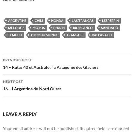
ARGENTINE
CHILI
HONDA
LAS TRANCAS
LESPERRIN
MI-LODGE
MOTOS
PERRIN
RIO BLANCO
SANTIAGO
TEMUCO
TOUR DU MONDE
TRANSALP
VALPARAISO
Post
PREVIOUS POST
navigation
14 – Rutas 40 et Australe : la Patagonie des Glaciers
NEXT POST
16 – L’Argentine du Nord Ouest
LEAVE A REPLY
Your email address will not be published.
Required fields are marked