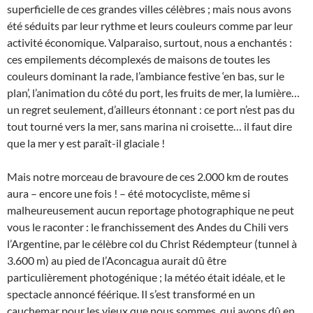
superficielle de ces grandes villes célèbres ; mais nous avons
été séduits par leur rythme et leurs couleurs comme par leur
activité économique. Valparaiso, surtout, nous a enchantés :
ces empilements décomplexés de maisons de toutes les
couleurs dominant la rade, l’ambiance festive ‘en bas, sur le
plan’, l’animation du côté du port, les fruits de mer, la lumière…
un regret seulement, d’ailleurs étonnant : ce port n’est pas du
tout tourné vers la mer, sans marina ni croisette… il faut dire
que la mer y est paraît-il glaciale !
Mais notre morceau de bravoure de ces 2.000 km de routes
aura – encore une fois ! – été motocycliste, même si
malheureusement aucun reportage photographique ne peut
vous le raconter : le franchissement des Andes du Chili vers
l’Argentine, par le célèbre col du Christ Rédempteur (tunnel à
3.600 m) au pied de l’Aconcagua aurait dû être
particulièrement photogénique ; la météo était idéale, et le
spectacle annoncé féérique. Il s’est transformé en un
cauchemar pour les vieux que nous sommes, qui avons dû en