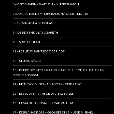
6 – BEIT GUVRIN – WADI ZIN – MITZPE RAMON
7 : DU CRATÈRE DE MITZPE RAMON À LA MER MORTE
8 – DE MASADA À BETSHEAN
9 – DE BEIT SHEAN À NAZARETH
10 – SUR LE GOLAN
11 – LES LIEUX SAINTS DE TIBÉRIADE
12 – ST JEAN D’ACRE
13 – L’HERODION ET LE GRAND MARCHÉ JUIF DE JÉRUSALEM UN
SOIR DE SHABBAT
14 – MT DES OLIVIERS – ABU GOSH – DEIR RAFAT
15 – LES SOUTERRAINS DE LA VIEILLE VILLE
16 – LA VIA DOLOROSA ET LE YAD VASHEM
17 – L’ESPLANADE DES MOSQUÉES ET LE MUSÉE D’ISRAËL.