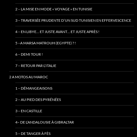
2 – LA MISE EN MODE « VOYAGE » EN TUNISIE
3 – TRAVERSÉE PRUDENTE D’UN SUD TUNISIEN EN EFFERVESCENCE
4 – EN LIBYE… ET JUSTE AVANT… ET JUSTE APRÈS !
5 –A MARSA MATROUH (EGYPTE) ? !
6 – DEMI TOUR !
7 – RETOUR PAR L’ITALIE
2 A MOTOS AU MAROC
1 – DÉMANGEAISONS
2 – AU PIED DES PYRÉNÉES
3 – EN CASTILLE
4– DE L’ANDALOUSIE À GIBRALTAR
5 – DE TANGER À FÈS