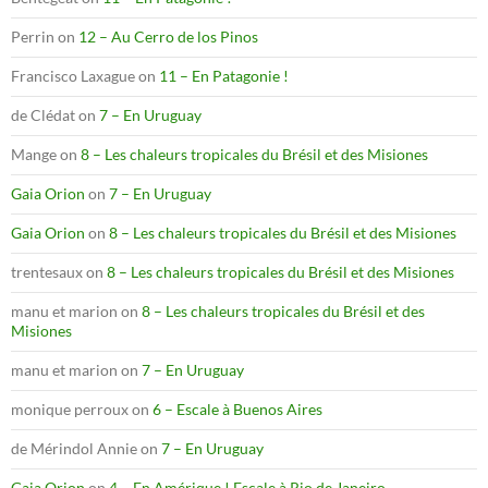
Perrin
on
12 – Au Cerro de los Pinos
Francisco Laxague
on
11 – En Patagonie !
de Clédat
on
7 – En Uruguay
Mange
on
8 – Les chaleurs tropicales du Brésil et des Misiones
Gaia Orion
on
7 – En Uruguay
Gaia Orion
on
8 – Les chaleurs tropicales du Brésil et des Misiones
trentesaux
on
8 – Les chaleurs tropicales du Brésil et des Misiones
manu et marion
on
8 – Les chaleurs tropicales du Brésil et des
Misiones
manu et marion
on
7 – En Uruguay
monique perroux
on
6 – Escale à Buenos Aires
de Mérindol Annie
on
7 – En Uruguay
Gaia Orion
on
4 – En Amérique ! Escale à Rio de Janeiro