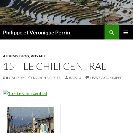
Skip
to
content
Search
Philippe et Véronique Perrin
PRIMAR
MENU
ALBUMS
,
BLOG
,
VOYAGE
15 – LE CHILI CENTRAL
GALLERY
MARCH 31, 2013
BAPOU
LEAVE A COMMENT