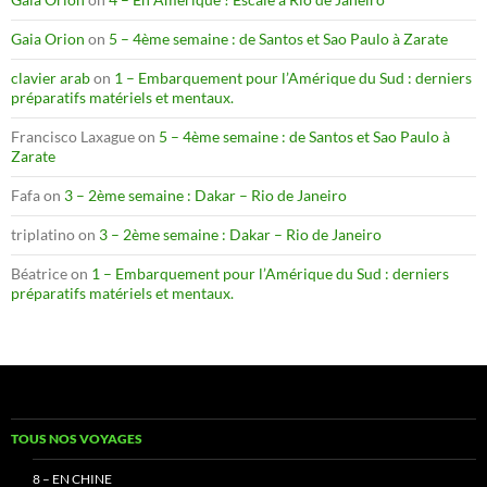
Gaia Orion
on
5 – 4ème semaine : de Santos et Sao Paulo à Zarate
clavier arab
on
1 – Embarquement pour l’Amérique du Sud : derniers
préparatifs matériels et mentaux.
Francisco Laxague
on
5 – 4ème semaine : de Santos et Sao Paulo à
Zarate
Fafa
on
3 – 2ème semaine : Dakar – Rio de Janeiro
triplatino
on
3 – 2ème semaine : Dakar – Rio de Janeiro
Béatrice
on
1 – Embarquement pour l’Amérique du Sud : derniers
préparatifs matériels et mentaux.
TOUS NOS VOYAGES
8 – EN CHINE