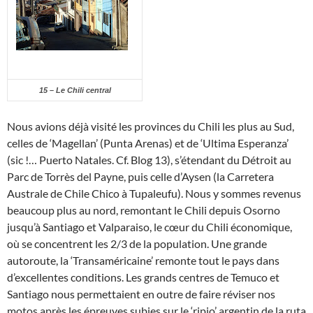
15 – Le Chili central
Nous avions déjà visité les provinces du Chili les plus au Sud,
celles de ‘Magellan’ (Punta Arenas) et de ‘Ultima Esperanza’
(sic !… Puerto Natales. Cf. Blog 13), s’étendant du Détroit au
Parc de Torrès del Payne, puis celle d’Aysen (la Carretera
Australe de Chile Chico à Tupaleufu). Nous y sommes revenus
beaucoup plus au nord, remontant le Chili depuis Osorno
jusqu’à Santiago et Valparaiso, le cœur du Chili économique,
où se concentrent les 2/3 de la population. Une grande
autoroute, la ‘Transaméricaine’ remonte tout le pays dans
d’excellentes conditions. Les grands centres de Temuco et
Santiago nous permettaient en outre de faire réviser nos
motos après les épreuves subies sur le ‘ripio’ argentin de la ruta