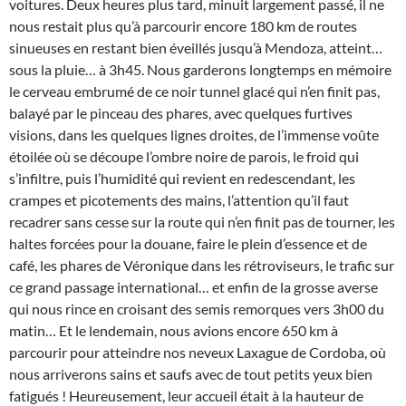
voitures. Deux heures plus tard, minuit largement passé, il ne
nous restait plus qu’à parcourir encore 180 km de routes
sinueuses en restant bien éveillés jusqu’à Mendoza, atteint…
sous la pluie… à 3h45. Nous garderons longtemps en mémoire
le cerveau embrumé de ce noir tunnel glacé qui n’en finit pas,
balayé par le pinceau des phares, avec quelques furtives
visions, dans les quelques lignes droites, de l’immense voûte
étoilée où se découpe l’ombre noire de parois, le froid qui
s’infiltre, puis l’humidité qui revient en redescendant, les
crampes et picotements des mains, l’attention qu’il faut
recadrer sans cesse sur la route qui n’en finit pas de tourner, les
haltes forcées pour la douane, faire le plein d’essence et de
café, les phares de Véronique dans les rétroviseurs, le trafic sur
ce grand passage international… et enfin de la grosse averse
qui nous rince en croisant des semis remorques vers 3h00 du
matin… Et le lendemain, nous avions encore 650 km à
parcourir pour atteindre nos neveux Laxague de Cordoba, où
nous arriverons sains et saufs avec de tout petits yeux bien
fatigués ! Heureusement, leur accueil était à la hauteur de