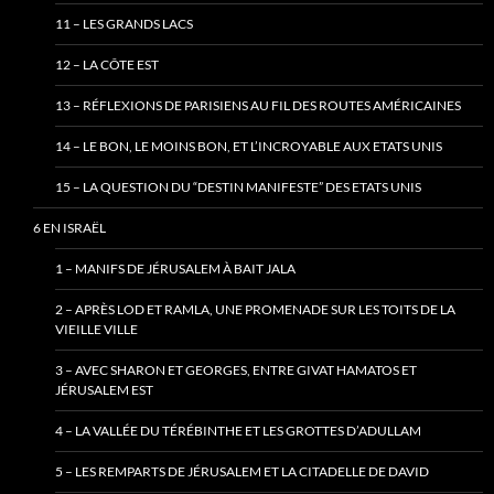
11 – LES GRANDS LACS
12 – LA CÔTE EST
13 – RÉFLEXIONS DE PARISIENS AU FIL DES ROUTES AMÉRICAINES
14 – LE BON, LE MOINS BON, ET L’INCROYABLE AUX ETATS UNIS
15 – LA QUESTION DU “DESTIN MANIFESTE” DES ETATS UNIS
6 EN ISRAËL
1 – MANIFS DE JÉRUSALEM À BAIT JALA
2 – APRÈS LOD ET RAMLA, UNE PROMENADE SUR LES TOITS DE LA
VIEILLE VILLE
3 – AVEC SHARON ET GEORGES, ENTRE GIVAT HAMATOS ET
JÉRUSALEM EST
4 – LA VALLÉE DU TÉRÉBINTHE ET LES GROTTES D’ADULLAM
5 – LES REMPARTS DE JÉRUSALEM ET LA CITADELLE DE DAVID