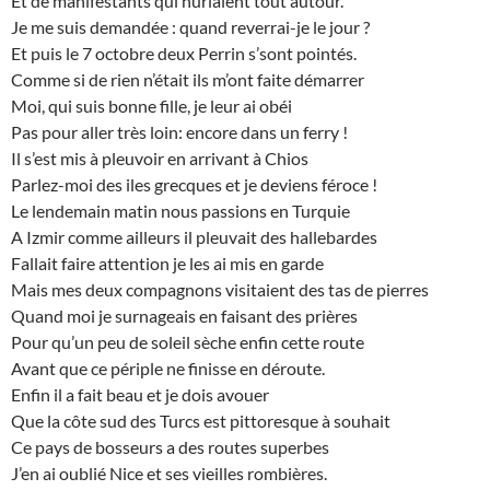
Et de manifestants qui hurlaient tout autour.
Je me suis demandée : quand reverrai-je le jour ?
Et puis le 7 octobre deux Perrin s’sont pointés.
Comme si de rien n’était ils m’ont faite démarrer
Moi, qui suis bonne fille, je leur ai obéi
Pas pour aller très loin: encore dans un ferry !
Il s’est mis à pleuvoir en arrivant à Chios
Parlez-moi des iles grecques et je deviens féroce !
Le lendemain matin nous passions en Turquie
A Izmir comme ailleurs il pleuvait des hallebardes
Fallait faire attention je les ai mis en garde
Mais mes deux compagnons visitaient des tas de pierres
Quand moi je surnageais en faisant des prières
Pour qu’un peu de soleil sèche enfin cette route
Avant que ce périple ne finisse en déroute.
Enfin il a fait beau et je dois avouer
Que la côte sud des Turcs est pittoresque à souhait
Ce pays de bosseurs a des routes superbes
J’en ai oublié Nice et ses vieilles rombières.