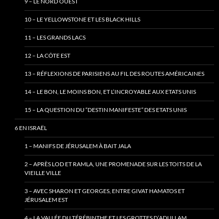
9 – LE NORD OUEST
10 – LE YELLOWSTONE ET LES BLACK HILLS
11 – LES GRANDS LACS
12 – LA CÔTE EST
13 – RÉFLEXIONS DE PARISIENS AU FIL DES ROUTES AMÉRICAINES
14 – LE BON, LE MOINS BON, ET L’INCROYABLE AUX ETATS UNIS
15 – LA QUESTION DU “DESTIN MANIFESTE” DES ETATS UNIS
6 EN ISRAËL
1 – MANIFS DE JÉRUSALEM À BAIT JALA
2 – APRÈS LOD ET RAMLA, UNE PROMENADE SUR LES TOITS DE LA
VIEILLE VILLE
3 – AVEC SHARON ET GEORGES, ENTRE GIVAT HAMATOS ET
JÉRUSALEM EST
4 – LA VALLÉE DU TÉRÉBINTHE ET LES GROTTES D’ADULLAM