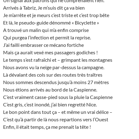
Un signal aux patrons qui ne comprenaient rien.
Arrivés à Tabriz, Je m’suis dit ça va bien
Je m’arrête et je meurs c’est triste et c’est trop bête
Et là, le pseudo-guide dénommé « Bicyclette »
A trouvé un malin qui m’a enfin comprise
Qui purgea l’infection et permit la reprise.
J’ai failli embrasser ce mécano fortiche
Mais ça aurait vexé mes passagers godiches !
Le temps s’est rafraîchi et – grimpant les montagnes
Nous avons vu la neige par-dessus la campagne.
Là dévalant des cols sur des routes très traîtres
Nous sommes descendus jusqu’à moins 27 mètres
Nous étions arrivés au bord de la Caspienne.
C’est vraiment casse-pied sous la pluie la Caspienne
C’est gris, c’est inondé, j’ai bien regretté Nice.
Le bon point dans tout ça – et même un vrai délice –
C’est qu’à partir de là nous repartions vers l’Ouest
Enfin, il était temps, ça me prenait la tête !