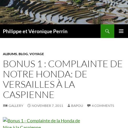
Skip
to
content
Search
Philippe et Véronique Perrin
PRIMAR
MENU
ALBUMS
,
BLOG
,
VOYAGE
BONUS 1 : COMPLAINTE DE
NOTRE HONDA: DE
VERSAILLES À LA
CASPIENNE
GALLERY
NOVEMBER 7, 2011
BAPOU
4 COMMENTS