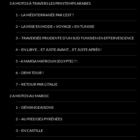
3 A MOTOS À TRAVERS LES PRINTEMPS ARABES
1 – LA MÉDITERRANÉE PAR L’EST ?
2 – LA MISE EN MODE « VOYAGE » EN TUNISIE
3 – TRAVERSÉE PRUDENTE D’UN SUD TUNISIEN EN EFFERVESCENCE
4 – EN LIBYE… ET JUSTE AVANT… ET JUSTE APRÈS !
5 –A MARSA MATROUH (EGYPTE) ? !
6 – DEMI TOUR !
7 – RETOUR PAR L’ITALIE
2 A MOTOS AU MAROC
1 – DÉMANGEAISONS
2 – AU PIED DES PYRÉNÉES
3 – EN CASTILLE