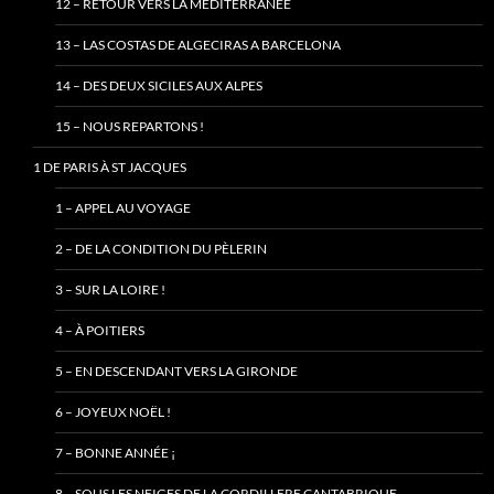
12 – RETOUR VERS LA MÉDITERRANÉE
13 – LAS COSTAS DE ALGECIRAS A BARCELONA
14 – DES DEUX SICILES AUX ALPES
15 – NOUS REPARTONS !
1 DE PARIS À ST JACQUES
1 – APPEL AU VOYAGE
2 – DE LA CONDITION DU PÈLERIN
3 – SUR LA LOIRE !
4 – À POITIERS
5 – EN DESCENDANT VERS LA GIRONDE
6 – JOYEUX NOËL !
7 – BONNE ANNÉE ¡
8 – SOUS LES NEIGES DE LA CORDILLERE CANTABRIQUE