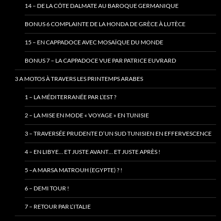
14 – DE LA CÔTE DALMATE AU BAROQUE GERMANIQUE
BONUS 6 COMPLAINTE DE LA HONDA DE GRÈCE À LUTÈCE
15 – EN CAPPADOCE AVEC MOSAÏQUE DU MONDE
BONUS 7 – LA CAPPADOCE VUE PAR PATRICE EUVRARD
3 A MOTOS À TRAVERS LES PRINTEMPS ARABES
1 – LA MÉDITERRANÉE PAR L’EST ?
2 – LA MISE EN MODE « VOYAGE » EN TUNISIE
3 – TRAVERSÉE PRUDENTE D’UN SUD TUNISIEN EN EFFERVESCENCE
4 – EN LIBYE… ET JUSTE AVANT… ET JUSTE APRÈS !
5 –A MARSA MATROUH (EGYPTE) ? !
6 – DEMI TOUR !
7 – RETOUR PAR L’ITALIE