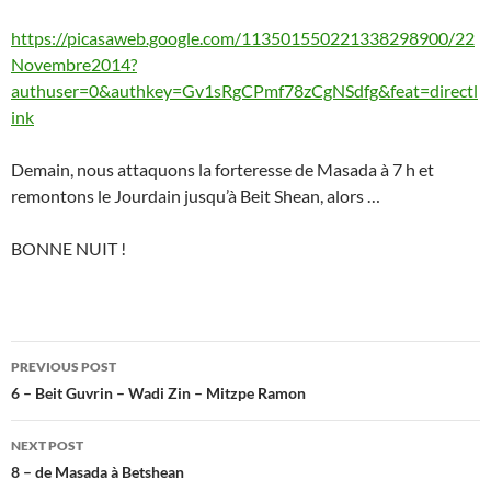
https://picasaweb.google.com/113501550221338298900/22
Novembre2014?
authuser=0&authkey=Gv1sRgCPmf78zCgNSdfg&feat=directl
ink
Demain, nous attaquons la forteresse de Masada à 7 h et
remontons le Jourdain jusqu’à Beit Shean, alors …
BONNE NUIT !
Post
PREVIOUS POST
navigation
6 – Beit Guvrin – Wadi Zin – Mitzpe Ramon
NEXT POST
8 – de Masada à Betshean