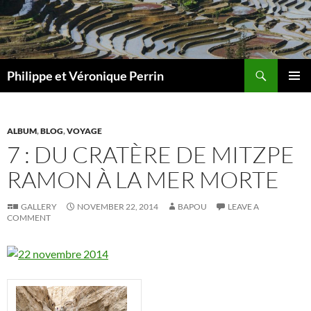
Skip
to
content
Search
Philippe et Véronique Perrin
PRIMAR
MENU
ALBUM
,
BLOG
,
VOYAGE
7 : DU CRATÈRE DE MITZPE
RAMON À LA MER MORTE
GALLERY
NOVEMBER 22, 2014
BAPOU
LEAVE A
COMMENT