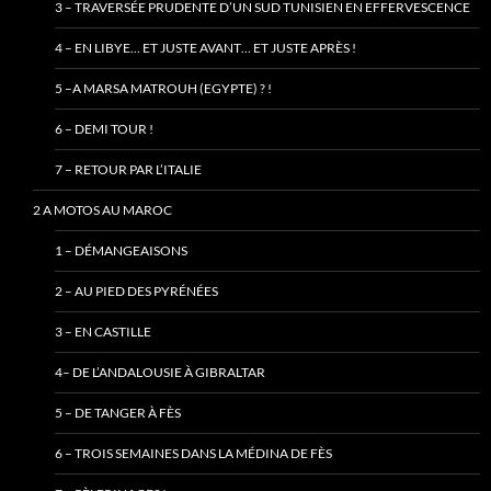
3 – TRAVERSÉE PRUDENTE D’UN SUD TUNISIEN EN EFFERVESCENCE
4 – EN LIBYE… ET JUSTE AVANT… ET JUSTE APRÈS !
5 –A MARSA MATROUH (EGYPTE) ? !
6 – DEMI TOUR !
7 – RETOUR PAR L’ITALIE
2 A MOTOS AU MAROC
1 – DÉMANGEAISONS
2 – AU PIED DES PYRÉNÉES
3 – EN CASTILLE
4– DE L’ANDALOUSIE À GIBRALTAR
5 – DE TANGER À FÈS
6 – TROIS SEMAINES DANS LA MÉDINA DE FÈS