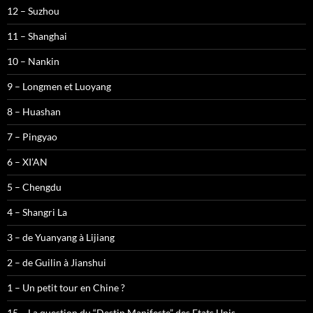
12 – Suzhou
11 – Shanghai
10 – Nankin
9 – Longmen et Luoyang
8 – Huashan
7 – Pingyao
6 – XI’AN
5 – Chengdu
4 – Shangri La
3 – de Yuanyang à Lijiang
2 – de Guilin à Jianshui
1 – Un petit tour en Chine ?
15 – La question du “Destin Manifeste” des Etats Unis