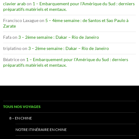
clavier arab
on
1 – Embarquement pour l’Amérique du Sud : derniers
préparatifs matériels et mentaux.
Francisco Laxague
on
5 – 4ème semaine : de Santos et Sao Paulo à
Zarate
Fafa
on
3 – 2ème semaine : Dakar – Rio de Janeiro
triplatino
on
3 – 2ème semaine : Dakar – Rio de Janeiro
Béatrice
on
1 – Embarquement pour l’Amérique du Sud : derniers
préparatifs matériels et mentaux.
TOUS NOS VOYAGES
8 – EN CHINE
NOTRE ITINÉRAIRE EN CHINE