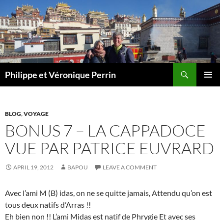
Skip
to
content
Search
Philippe et Véronique Perrin
PRIMAR
MENU
BLOG
,
VOYAGE
BONUS 7 – LA CAPPADOCE
VUE PAR PATRICE EUVRARD
APRIL 19, 2012
BAPOU
LEAVE A COMMENT
Avec l’ami M (B) idas, on ne se quitte jamais, Attendu qu’on est
tous deux natifs d’Arras !!
Eh bien non !! L’ami Midas est natif de Phrygie Et avec ses