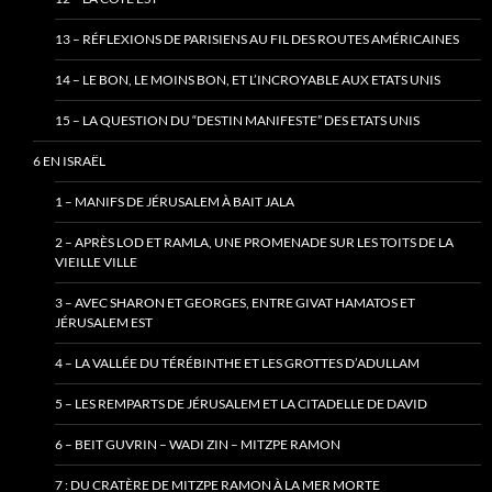
13 – RÉFLEXIONS DE PARISIENS AU FIL DES ROUTES AMÉRICAINES
14 – LE BON, LE MOINS BON, ET L’INCROYABLE AUX ETATS UNIS
15 – LA QUESTION DU “DESTIN MANIFESTE” DES ETATS UNIS
6 EN ISRAËL
1 – MANIFS DE JÉRUSALEM À BAIT JALA
2 – APRÈS LOD ET RAMLA, UNE PROMENADE SUR LES TOITS DE LA
VIEILLE VILLE
3 – AVEC SHARON ET GEORGES, ENTRE GIVAT HAMATOS ET
JÉRUSALEM EST
4 – LA VALLÉE DU TÉRÉBINTHE ET LES GROTTES D’ADULLAM
5 – LES REMPARTS DE JÉRUSALEM ET LA CITADELLE DE DAVID
6 – BEIT GUVRIN – WADI ZIN – MITZPE RAMON
7 : DU CRATÈRE DE MITZPE RAMON À LA MER MORTE