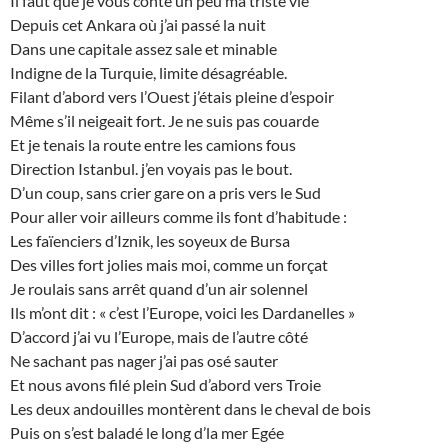
Il faut que je vous conte un peu ma triste vie
Depuis cet Ankara où j’ai passé la nuit
Dans une capitale assez sale et minable
Indigne de la Turquie, limite désagréable.
Filant d’abord vers l’Ouest j’étais pleine d’espoir
Même s’il neigeait fort. Je ne suis pas couarde
Et je tenais la route entre les camions fous
Direction Istanbul. j’en voyais pas le bout.
D’un coup, sans crier gare on a pris vers le Sud
Pour aller voir ailleurs comme ils font d’habitude :
Les faïenciers d’Iznik, les soyeux de Bursa
Des villes fort jolies mais moi, comme un forçat
Je roulais sans arrêt quand d’un air solennel
Ils m’ont dit : « c’est l’Europe, voici les Dardanelles »
D’accord j’ai vu l’Europe, mais de l’autre côté
Ne sachant pas nager j’ai pas osé sauter
Et nous avons filé plein Sud d’abord vers Troie
Les deux andouilles montèrent dans le cheval de bois
Puis on s’est baladé le long d’la mer Egée