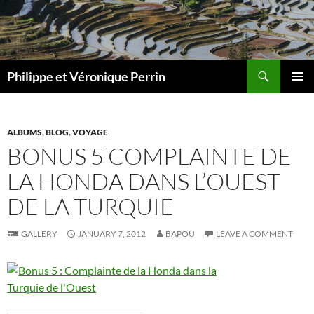
Skip
to
content
Search
Philippe et Véronique Perrin
PRIMAR
MENU
ALBUMS
,
BLOG
,
VOYAGE
BONUS 5 COMPLAINTE DE
LA HONDA DANS L’OUEST
DE LA TURQUIE
GALLERY
JANUARY 7, 2012
BAPOU
LEAVE A COMMENT