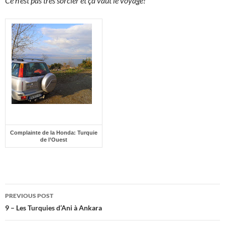
Ce n’est pas très sorcier et ça vaut le voyage!
Complainte de la Honda: Turquie
de l’Ouest
Post
PREVIOUS POST
navigation
9 – Les Turquies d’Ani à Ankara