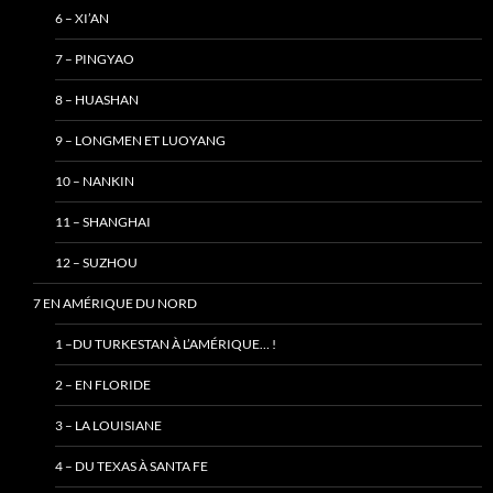
6 – XI’AN
7 – PINGYAO
8 – HUASHAN
9 – LONGMEN ET LUOYANG
10 – NANKIN
11 – SHANGHAI
12 – SUZHOU
7 EN AMÉRIQUE DU NORD
1 –DU TURKESTAN À L’AMÉRIQUE… !
2 – EN FLORIDE
3 – LA LOUISIANE
4 – DU TEXAS À SANTA FE