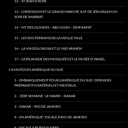
12 – ST JEAN D’ACRE
13 – L’HERODION ET LE GRAND MARCHÉ JUIF DE JÉRUSALEM UN
SOIR DE SHABBAT
14 – MT DES OLIVIERS – ABU GOSH – DEIR RAFAT
15 – LES SOUTERRAINS DE LA VIEILLE VILLE
16 – LA VIA DOLOROSA ET LE YAD VASHEM
17 – L’ESPLANADE DES MOSQUÉES ET LE MUSÉE D’ISRAËL.
5 A MOTOS EN AMÉRIQUE DU SUD
1 – EMBARQUEMENT POUR L’AMÉRIQUE DU SUD : DERNIERS
PRÉPARATIFS MATÉRIELS ET MENTAUX.
2 – 1ÈRE SEMAINE : LE HAVRE – DAKAR
3 – DAKAR – RIO DE JANEIRO
4 – EN AMÉRIQUE ! ESCALE À RIO DE JANEIRO
6 – ESCALE À BUENOS AIRES