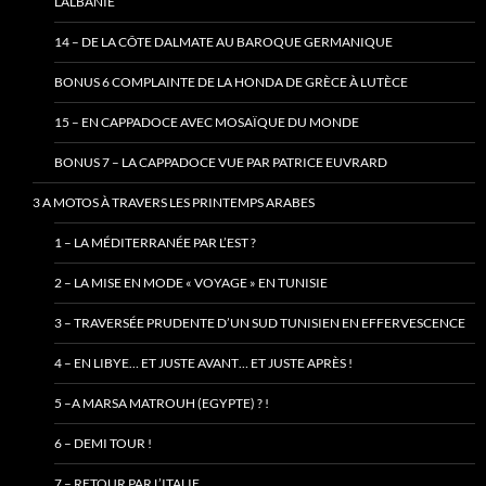
L’ALBANIE
14 – DE LA CÔTE DALMATE AU BAROQUE GERMANIQUE
BONUS 6 COMPLAINTE DE LA HONDA DE GRÈCE À LUTÈCE
15 – EN CAPPADOCE AVEC MOSAÏQUE DU MONDE
BONUS 7 – LA CAPPADOCE VUE PAR PATRICE EUVRARD
3 A MOTOS À TRAVERS LES PRINTEMPS ARABES
1 – LA MÉDITERRANÉE PAR L’EST ?
2 – LA MISE EN MODE « VOYAGE » EN TUNISIE
3 – TRAVERSÉE PRUDENTE D’UN SUD TUNISIEN EN EFFERVESCENCE
4 – EN LIBYE… ET JUSTE AVANT… ET JUSTE APRÈS !
5 –A MARSA MATROUH (EGYPTE) ? !
6 – DEMI TOUR !
7 – RETOUR PAR L’ITALIE