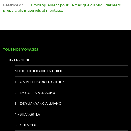
Béatrice
on
1 – Embarquement pour l’Amérique du Sud : derniers
préparatifs matériels et mentaux.
TOUS NOS VOYAGES
8 – EN CHINE
NOTRE ITINÉRAIRE EN CHINE
1 – UN PETIT TOUR EN CHINE ?
2 – DE GUILIN À JIANSHUI
3 – DE YUANYANG À LIJIANG
4 – SHANGRI LA
5 – CHENGDU