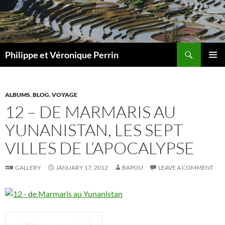
Skip
to
content
Search
Philippe et Véronique Perrin
PRIMAR
MENU
ALBUMS
,
BLOG
,
VOYAGE
12 – DE MARMARIS AU
YUNANISTAN, LES SEPT
VILLES DE L’APOCALYPSE
GALLERY
JANUARY 17, 2012
BAPOU
LEAVE A COMMENT