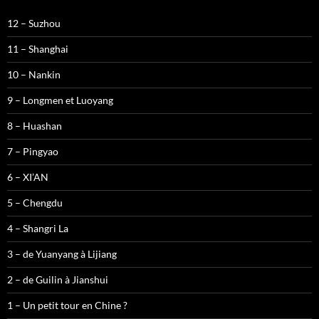
12 – Suzhou
11 – Shanghai
10 – Nankin
9 – Longmen et Luoyang
8 – Huashan
7 – Pingyao
6 – XI’AN
5 – Chengdu
4 – Shangri La
3 – de Yuanyang à Lijiang
2 – de Guilin à Jianshui
1 – Un petit tour en Chine ?