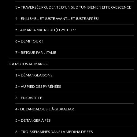
3 – TRAVERSÉE PRUDENTE D’UN SUD TUNISIEN EN EFFERVESCENCE
4 – EN LIBYE… ET JUSTE AVANT… ET JUSTE APRÈS !
5 –A MARSA MATROUH (EGYPTE) ? !
6 – DEMI TOUR !
7 – RETOUR PAR L’ITALIE
2 A MOTOS AU MAROC
1 – DÉMANGEAISONS
2 – AU PIED DES PYRÉNÉES
3 – EN CASTILLE
4– DE L’ANDALOUSIE À GIBRALTAR
5 – DE TANGER À FÈS
6 – TROIS SEMAINES DANS LA MÉDINA DE FÈS