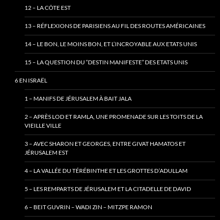
12 – LA CÔTE EST
13 – RÉFLEXIONS DE PARISIENS AU FIL DES ROUTES AMÉRICAINES
14 – LE BON, LE MOINS BON, ET L’INCROYABLE AUX ETATS UNIS
15 – LA QUESTION DU “DESTIN MANIFESTE” DES ETATS UNIS
6 EN ISRAËL
1 – MANIFS DE JÉRUSALEM À BAIT JALA
2 – APRÈS LOD ET RAMLA, UNE PROMENADE SUR LES TOITS DE LA
VIEILLE VILLE
3 – AVEC SHARON ET GEORGES, ENTRE GIVAT HAMATOS ET
JÉRUSALEM EST
4 – LA VALLÉE DU TÉRÉBINTHE ET LES GROTTES D’ADULLAM
5 – LES REMPARTS DE JÉRUSALEM ET LA CITADELLE DE DAVID
6 – BEIT GUVRIN – WADI ZIN – MITZPE RAMON