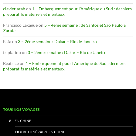
clavier arab
on
1 – Embarquement pour l’Amérique du Sud : derniers
préparatifs matériels et mentaux.
Francisco Laxague
on
5 – 4ème semaine : de Santos et Sao Paulo à
Zarate
Fafa
on
3 – 2ème semaine : Dakar – Rio de Janeiro
triplatino
on
3 – 2ème semaine : Dakar – Rio de Janeiro
Béatrice
on
1 – Embarquement pour l’Amérique du Sud : derniers
préparatifs matériels et mentaux.
TOUS NOS VOYAGES
8 – EN CHINE
NOTRE ITINÉRAIRE EN CHINE