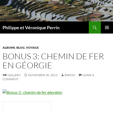
Skip
to
content
Search
Philippe et Véronique Perrin
PRIMAR
MENU
ALBUMS
,
BLOG
,
VOYAGE
BONUS 3: CHEMIN DE FER
EN GÉORGIE
GALLERY
NOVEMBER 30, 2011
BAPOU
LEAVE A
COMMENT