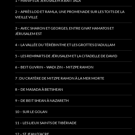
1 – MANIFS DE JÉRUSALEM À BAIT JALA
2 – APRÈS LOD ET RAMLA, UNE PROMENADE SUR LES TOITS DE LA
VIEILLE VILLE
3 – AVEC SHARON ET GEORGES, ENTRE GIVAT HAMATOS ET
JÉRUSALEM EST
4 – LA VALLÉE DU TÉRÉBINTHE ET LES GROTTES D’ADULLAM
5 – LES REMPARTS DE JÉRUSALEM ET LA CITADELLE DE DAVID
6 – BEIT GUVRIN – WADI ZIN – MITZPE RAMON
7 : DU CRATÈRE DE MITZPE RAMON À LA MER MORTE
8 – DE MASADA À BETSHEAN
9 – DE BEIT SHEAN À NAZARETH
10 – SUR LE GOLAN
11 – LES LIEUX SAINTS DE TIBÉRIADE
12 – ST JEAN D’ACRE