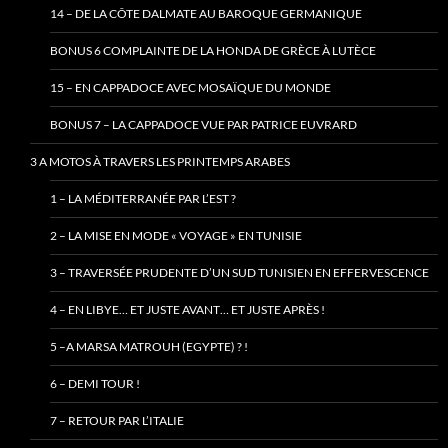
14 – DE LA CÔTE DALMATE AU BAROQUE GERMANIQUE
BONUS 6 COMPLAINTE DE LA HONDA DE GRÈCE À LUTÈCE
15 – EN CAPPADOCE AVEC MOSAÏQUE DU MONDE
BONUS 7 – LA CAPPADOCE VUE PAR PATRICE EUVRARD
3 A MOTOS À TRAVERS LES PRINTEMPS ARABES
1 – LA MÉDITERRANÉE PAR L’EST ?
2 – LA MISE EN MODE « VOYAGE » EN TUNISIE
3 – TRAVERSÉE PRUDENTE D’UN SUD TUNISIEN EN EFFERVESCENCE
4 – EN LIBYE… ET JUSTE AVANT… ET JUSTE APRÈS !
5 –A MARSA MATROUH (EGYPTE) ? !
6 – DEMI TOUR !
7 – RETOUR PAR L’ITALIE