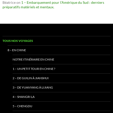
Béatrice
on
1 – Embarquement pour l’Amérique du Sud : derniers
préparatifs matériels et mentaux.
TOUS NOS VOYAGES
8 – EN CHINE
NOTRE ITINÉRAIRE EN CHINE
1 – UN PETIT TOUR EN CHINE ?
2 – DE GUILIN À JIANSHUI
3 – DE YUANYANG À LIJIANG
4 – SHANGRI LA
5 – CHENGDU