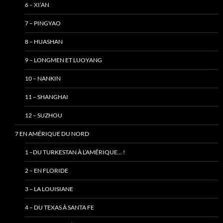
6 – XI’AN
7 – PINGYAO
8 – HUASHAN
9 – LONGMEN ET LUOYANG
10 – NANKIN
11 – SHANGHAI
12 – SUZHOU
7 EN AMÉRIQUE DU NORD
1 –DU TURKESTAN À L’AMÉRIQUE… !
2 – EN FLORIDE
3 – LA LOUISIANE
4 – DU TEXAS À SANTA FE