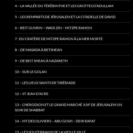
4 – LA VALLÉE DU TÉRÉBINTHE ET LES GROTTES D’ADULLAM
5 – LES REMPARTS DE JÉRUSALEM ET LA CITADELLE DE DAVID
6 – BEIT GUVRIN – WADI ZIN – MITZPE RAMON
7 : DU CRATÈRE DE MITZPE RAMON À LA MER MORTE
8 – DE MASADA À BETSHEAN
9 – DE BEIT SHEAN À NAZARETH
10 – SUR LE GOLAN
11 – LES LIEUX SAINTS DE TIBÉRIADE
12 – ST JEAN D’ACRE
13 – L’HERODION ET LE GRAND MARCHÉ JUIF DE JÉRUSALEM UN
SOIR DE SHABBAT
14 – MT DES OLIVIERS – ABU GOSH – DEIR RAFAT
15 – LES SOUTERRAINS DE LA VIEILLE VILLE