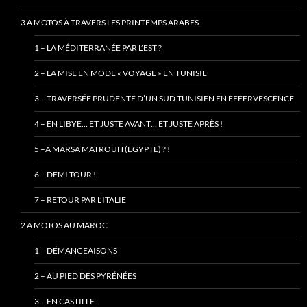
3 A MOTOS À TRAVERS LES PRINTEMPS ARABES
1 – LA MÉDITERRANÉE PAR L’EST ?
2 – LA MISE EN MODE « VOYAGE » EN TUNISIE
3 – TRAVERSÉE PRUDENTE D’UN SUD TUNISIEN EN EFFERVESCENCE
4 – EN LIBYE… ET JUSTE AVANT… ET JUSTE APRÈS !
5 –A MARSA MATROUH (EGYPTE) ? !
6 – DEMI TOUR !
7 – RETOUR PAR L’ITALIE
2 A MOTOS AU MAROC
1 – DÉMANGEAISONS
2 – AU PIED DES PYRÉNÉES
3 – EN CASTILLE