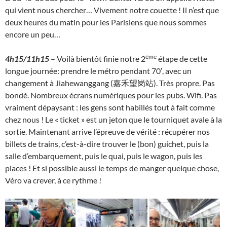
qui vient nous chercher… Vivement notre couette ! Il n’est que
deux heures du matin pour les Parisiens que nous sommes
encore un peu…
ème
4h15/11h15
– Voilà bientôt finie notre 2
étape de cette
longue journée: prendre le métro pendant 70′, avec un
changement à Jiahewanggang (嘉禾望岗站). Très propre. Pas
bondé. Nombreux écrans numériques pour les pubs. Wifi. Pas
vraiment dépaysant : les gens sont habillés tout à fait comme
chez nous ! Le « ticket » est un jeton que le tourniquet avale à la
sortie. Maintenant arrive l’épreuve de vérité : récupérer nos
billets de trains, c’est-à-dire trouver le (bon) guichet, puis la
salle d’embarquement, puis le quai, puis le wagon, puis les
places ! Et si possible aussi le temps de manger quelque chose,
Véro va crever, à ce rythme !