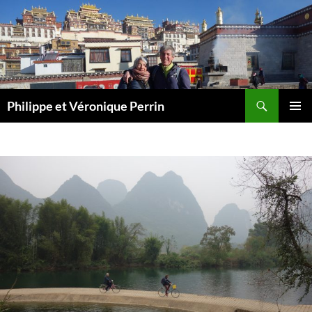
Skip
to
content
Search
Philippe et Véronique Perrin
PRIMAR
MENU