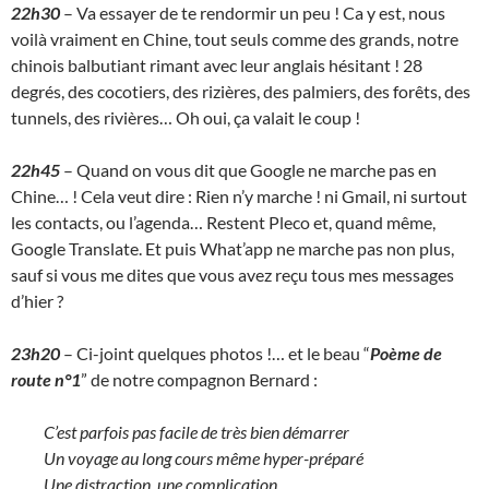
22h30
– Va essayer de te rendormir un peu ! Ca y est, nous
voilà vraiment en Chine, tout seuls comme des grands, notre
chinois balbutiant rimant avec leur anglais hésitant ! 28
degrés, des cocotiers, des rizières, des palmiers, des forêts, des
tunnels, des rivières… Oh oui, ça valait le coup !
22h45
– Quand on vous dit que Google ne marche pas en
Chine… ! Cela veut dire : Rien n’y marche ! ni Gmail, ni surtout
les contacts, ou l’agenda… Restent Pleco et, quand même,
Google Translate. Et puis What’app ne marche pas non plus,
sauf si vous me dites que vous avez reçu tous mes messages
d’hier ?
23h20
– Ci-joint quelques photos !… et le beau “
Poème de
route n°1
” de notre compagnon Bernard :
C’est parfois pas facile de très bien démarrer
Un voyage au long cours même hyper-préparé
Une distraction, une complication,